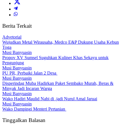
Berita Terkait
Advetorial
Wujudkan Metal Wirausaha, Medco E&P Dukung Usaha Kebun
Toga
Musi Banyuasin
Propov XV Sumsel Suguhkan Kuliner Khas Sekayu untuk
Pengunjung
Musi Banyuasin
PU PR, Perbaiki Jalan 2 Desa
Musi Banyuasin
Disperindag Muba Hadirkan Paket Sembako Murah, Beras &
Minyak Jadi Incaran Warga
Musi Banyuasin
Wako Hadiri Maulid Nabi di .jadi Nurul Amal Jaruai
Musi Banyuasin
Wako Dampingi Menteri Pertanian
Tinggalkan Balasan