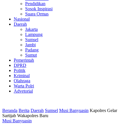
Pendidikan
Sosok Inspirasi
Suara Ormas
Nasional
Daerah
Jakarta
Lampung
Sumsel
Jambi
Padang
Sumut
Pemerintah
DPRD
Politik
Kriminal
Olahraga
Warta Polri
Advetorial
Beranda
Berita
Daerah
Sumsel
Musi Banyuasin
Kapolres Gelar
Sartijab Wakapolres Baru
Musi Banyuasin