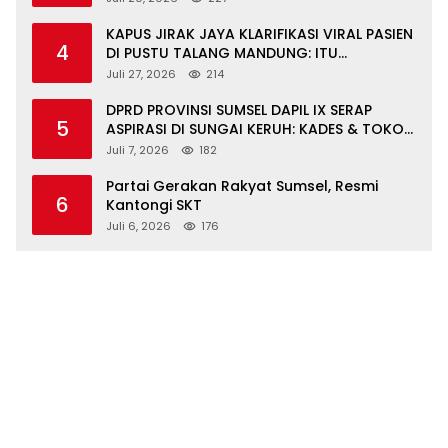
KAPUS JIRAK JAYA KLARIFIKASI VIRAL PASIEN
4
DI PUSTU TALANG MANDUNG: ITU
MISKOMUNIKASI
Juli 27, 2026
214
DPRD PROVINSI SUMSEL DAPIL IX SERAP
5
ASPIRASI DI SUNGAI KERUH: KADES & TOKOH
DESAK INFRASTRUKTUR, PENDIDIKAN,
Juli 7, 2026
182
EKONOMI
Partai Gerakan Rakyat Sumsel, Resmi
6
Kantongi SKT
Juli 6, 2026
176