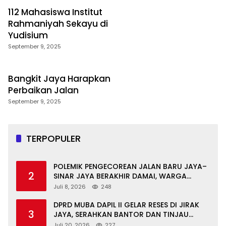
112 Mahasiswa Institut
Rahmaniyah Sekayu di
Yudisium
September 9, 2025
Bangkit Jaya Harapkan
Perbaikan Jalan
September 9, 2025
TERPOPULER
POLEMIK PENGECOREAN JALAN BARU JAYA–
2
SINAR JAYA BERAKHIR DAMAI, WARGA
APRESIASI PERAN FORKOPIMCAM DAN DPRD
Juli 8, 2026
248
MUBA
DPRD MUBA DAPIL II GELAR RESES DI JIRAK
3
JAYA, SERAHKAN BANTOR DAN TINJAU
JALAN RUSAK SERTA TPS 3R
Juli 20, 2026
227