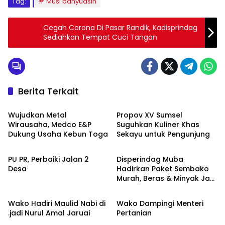
Tag:
Musi banyuasin
Cegah Corona Di Pasar Randik, Kadisprindag
Sediahkan Tempat Cuci Tangan
Berita Terkait
Advetorial
Musi Banyuasin
Wujudkan Metal
Propov XV Sumsel
Wirausaha, Medco E&P
Suguhkan Kuliner Khas
Dukung Usaha Kebun Toga
Sekayu untuk Pengunjung
Musi Banyuasin
Musi Banyuasin
PU PR, Perbaiki Jalan 2
Disperindag Muba
Desa
Hadirkan Paket Sembako
Murah, Beras & Minyak Jadi
Musi Banyuasin
Musi Banyuasin
Incaran Warga
Wako Hadiri Maulid Nabi di
Wako Dampingi Menteri
.jadi Nurul Amal Jaruai
Pertanian