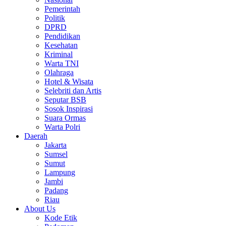
Pemerintah
Politik
DPRD
Pendidikan
Kesehatan
Kriminal
Warta TNI
Olahraga
Hotel & Wisata
Selebriti dan Artis
Seputar BSB
Sosok Inspirasi
Suara Ormas
Warta Polri
Daerah
Jakarta
Sumsel
Sumut
Lampung
Jambi
Padang
Riau
About Us
Kode Etik