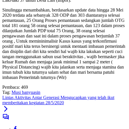
Laki-laki 57 tahun Desa Lais (Impor).
Sinulingga menambahkan, berdasarkan update data hingga 28 Mei
2020 terdata ada sebanyak 328 ODP dan 303 diantaranya selesai
pemantauan, 25 Orang Proses pemantauan sedangkan jumlah OTG
total 181 orang 58 orang selesai pemantauan, dan 123 dalam proses
dilanjutkan Jumlah PDP total 75 Orang, 38 orang selesai
pengawasan dan saat ini dalam proses pengawasan berjumlah 37
orang , Untuk memininimalisir Kasus kasus yang terkonfirmasi
positif mari kita terus bersinergi untuk mentaati imbauan pemerintah
dan disiplin dari diri kita sendiri hal wajib kita lakukan seperti cuci
tangan menggunakan sabun usai beraktivitas , wajib bermasker jika
keluar Rumah dan menjaga jarak minimal 1 sampai 2 meter (
Physical Distancing) wajib kita jalankan serta menjaga stamina dan
imun tubuh kita tuturnya salam sehat dan mari bersama patuhi
imbauan Pemerintah tuturnya (Wir)
Pembaca:
469
Tag:
Musi banyuasin
Lintas Aktivitas Antar Generasi Mengucapkan yang telah ikut
memberitakan kegiatan 28/5/2020