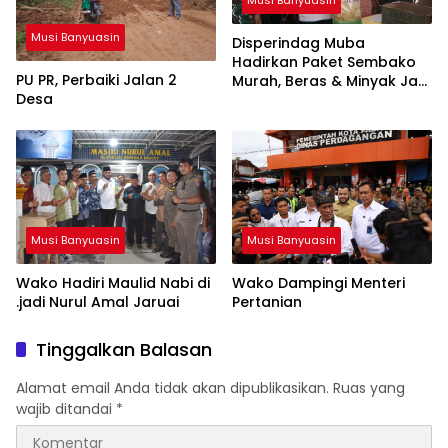
Musi Banyuasin
Disperindag Muba
Hadirkan Paket Sembako
PU PR, Perbaiki Jalan 2
Murah, Beras & Minyak Jadi
Desa
Incaran Warga
Musi Banyuasin
Musi Banyuasin
Wako Hadiri Maulid Nabi di
Wako Dampingi Menteri
.jadi Nurul Amal Jaruai
Pertanian
Tinggalkan Balasan
Alamat email Anda tidak akan dipublikasikan.
Ruas yang
wajib ditandai
*