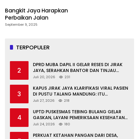
Bangkit Jaya Harapkan
Perbaikan Jalan
September 9, 2025
TERPOPULER
DPRD MUBA DAPIL II GELAR RESES DI JIRAK
2
JAYA, SERAHKAN BANTOR DAN TINJAU
JALAN RUSAK SERTA TPS 3R
Juli 20, 2026
231
KAPUS JIRAK JAYA KLARIFIKASI VIRAL PASIEN
3
DI PUSTU TALANG MANDUNG: ITU
MISKOMUNIKASI
Juli 27, 2026
218
UPTD PUSKESMAS TEBING BULANG GELAR
4
GASKAN, LAYANI PEMERIKSAAN KESEHATAN
GRATIS UNTUK ASN DI SUNGAI KERUH
Juli 24, 2026
180
PERKUAT KETAHAN PANGAN DARI DESA,