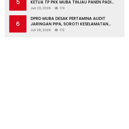
5
KETUA TP PKK MUBA TINJAU PANEN PADI
ORGANIK DAN IKAN NILA
Juli 23, 2026
174
DPRD MUBA DESAK PERTAMINA AUDIT
6
JARINGAN PIPA, SOROTI KESELAMATAN
WARGA JIRAK
Juli 28, 2026
172