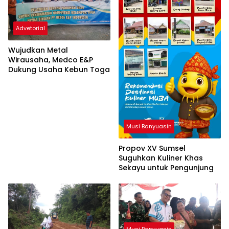
Advetorial
Wujudkan Metal
Wirausaha, Medco E&P
Dukung Usaha Kebun Toga
Musi Banyuasin
Propov XV Sumsel
Suguhkan Kuliner Khas
Sekayu untuk Pengunjung
Musi Banyuasin