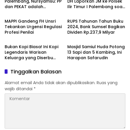
Palembang, Nursyamsu: PP
DH Laporkan JM ke Polsek
dan PEKAT adalah
Ilir Timur I Palembang soal
Palembang
Palembang
Saudara
Dugaan Laporan Palsu
MAPPI Gandeng FH Unsri
RUPS Tahunan Tahun Buku
Tekankan Urgensi Regulasi
2024, Bank Sumsel Bagikan
Profesi Penilai
Dividen Rp.237,9 Milyar
Palembang
Palembang
Bukan Kopi Biasa! Ini Kopi
Masjid Samiul Huda Potong
Legendaris Warisan
13 Sapi dan 5 Kambing, Ini
Keluarga yang Diserbu
Harapan Safarudin
Penikmat Kopi Palembang
Tinggalkan Balasan
Alamat email Anda tidak akan dipublikasikan.
Ruas yang
wajib ditandai
*