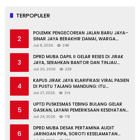
TERPOPULER
POLEMIK PENGECOREAN JALAN BARU JAYA–
2
SINAR JAYA BERAKHIR DAMAI, WARGA
APRESIASI PERAN FORKOPIMCAM DAN DPRD
Juli 8, 2026
248
MUBA
DPRD MUBA DAPIL II GELAR RESES DI JIRAK
3
JAYA, SERAHKAN BANTOR DAN TINJAU
JALAN RUSAK SERTA TPS 3R
Juli 20, 2026
228
KAPUS JIRAK JAYA KLARIFIKASI VIRAL PASIEN
4
DI PUSTU TALANG MANDUNG: ITU
MISKOMUNIKASI
Juli 27, 2026
214
UPTD PUSKESMAS TEBING BULANG GELAR
5
GASKAN, LAYANI PEMERIKSAAN KESEHATAN
GRATIS UNTUK ASN DI SUNGAI KERUH
Juli 24, 2026
178
DPRD MUBA DESAK PERTAMINA AUDIT
6
JARINGAN PIPA, SOROTI KESELAMATAN
WARGA JIRAK