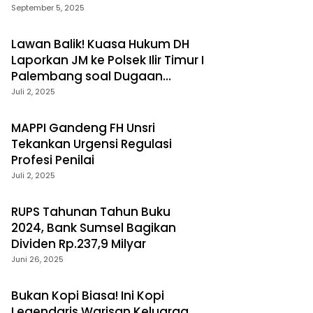
September 5, 2025
Lawan Balik! Kuasa Hukum DH
Laporkan JM ke Polsek Ilir Timur I
Palembang soal Dugaan
Laporan Palsu
Juli 2, 2025
MAPPI Gandeng FH Unsri
Tekankan Urgensi Regulasi
Profesi Penilai
Juli 2, 2025
RUPS Tahunan Tahun Buku
2024, Bank Sumsel Bagikan
Dividen Rp.237,9 Milyar
Juni 26, 2025
Bukan Kopi Biasa! Ini Kopi
Legendaris Warisan Keluarga