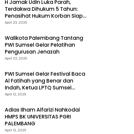
H Jamak Udin Luka Parah,
Terdakwa Dihukum 5 Tahun:
Penasihat Hukum Korban Siap
Banding
April 23, 2025
Walikota Palembang Tantang
PWI Sumsel Gelar Pelatihan
Pengurusan Jenazah
April 23, 2025
PWI Sumsel Gelar Festival Baca
Al Fatihah yang Benar dan
Indah, Ketua LPTQ Sumsel
Tugaskan Dewan Juri dan
April 12, 2025
Hakim Profesional
Adias Ilham Alfarizi Nahkodai
HMPS BK UNIVERSITAS PGRI
PALEMBANG
April 12, 2025