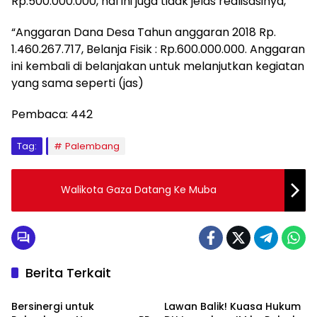
Rp.500.000.000, hal ini juga tidak jelas realisasinya, ”
“Anggaran Dana Desa Tahun anggaran 2018 Rp.
1.460.267.717, Belanja Fisik : Rp.600.000.000. Anggaran
ini kembali di belanjakan untuk melanjutkan kegiatan
yang sama seperti (jas)
Pembaca:
442
Tag:
Palembang
Walikota Gaza Datang Ke Muba
Berita Terkait
Palembang
Palembang
Bersinergi untuk
Lawan Balik! Kuasa Hukum