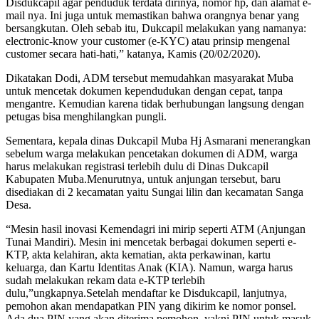
Disdukcapil agar penduduk terdata dirinya, nomor hp, dan alamat e-
mail nya. Ini juga untuk memastikan bahwa orangnya benar yang
bersangkutan. Oleh sebab itu, Dukcapil melakukan yang namanya:
electronic-know your customer (e-KYC) atau prinsip mengenal
customer secara hati-hati,” katanya, Kamis (20/02/2020).
Dikatakan Dodi, ADM tersebut memudahkan masyarakat Muba
untuk mencetak dokumen kependudukan dengan cepat, tanpa
mengantre. Kemudian karena tidak berhubungan langsung dengan
petugas bisa menghilangkan pungli.
Sementara, kepala dinas Dukcapil Muba Hj Asmarani menerangkan
sebelum warga melakukan pencetakan dokumen di ADM, warga
harus melakukan registrasi terlebih dulu di Dinas Dukcapil
Kabupaten Muba.Menurutnya, untuk anjungan tersebut, baru
disediakan di 2 kecamatan yaitu Sungai lilin dan kecamatan Sanga
Desa.
“Mesin hasil inovasi Kemendagri ini mirip seperti ATM (Anjungan
Tunai Mandiri). Mesin ini mencetak berbagai dokumen seperti e-
KTP, akta kelahiran, akta kematian, akta perkawinan, kartu
keluarga, dan Kartu Identitas Anak (KIA). Namun, warga harus
sudah melakukan rekam data e-KTP terlebih
dulu,”ungkapnya.Setelah mendaftar ke Disdukcapil, lanjutnya,
pemohon akan mendapatkan PIN yang dikirim ke nomor ponsel.
Ada dua PIN yang akan diterima pemohon, yakni PIN untuk masuk