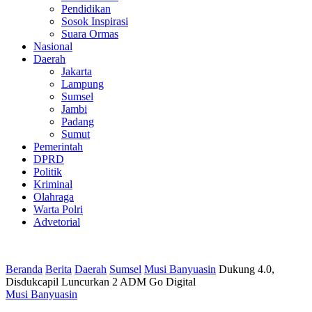
Pendidikan
Sosok Inspirasi
Suara Ormas
Nasional
Daerah
Jakarta
Lampung
Sumsel
Jambi
Padang
Sumut
Pemerintah
DPRD
Politik
Kriminal
Olahraga
Warta Polri
Advetorial
Beranda
Berita
Daerah
Sumsel
Musi Banyuasin
Dukung 4.0,
Disdukcapil Luncurkan 2 ADM Go Digital
Musi Banyuasin