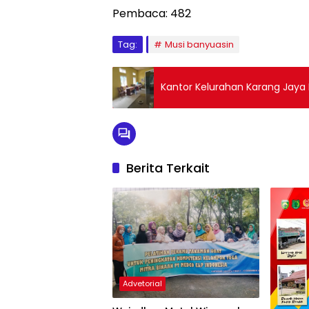
Pembaca:
482
Tag:
Musi banyuasin
Kantor Kelurahan Karang Jay
Berita Terkait
Advetorial