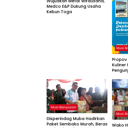
Wujudkan Metal Wirausaha,
Medco E&P Dukung Usaha
Kebun Toga
Musi B
Propov
Kuliner
Pengun
Musi Banyuasin
Musi B
Disperindag Muba Hadirkan
Paket Sembako Murah, Beras
Wako Ha