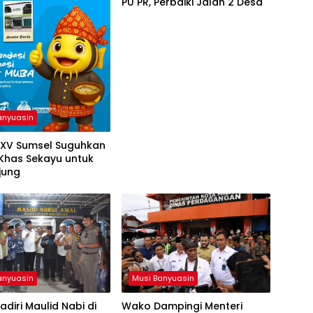
PU PR, Perbaiki Jalan 2 Desa
anyuasin
 XV Sumsel Suguhkan
 Khas Sekayu untuk
jung
anyuasin
Musi Banyuasin
diri Maulid Nabi di
Wako Dampingi Menteri