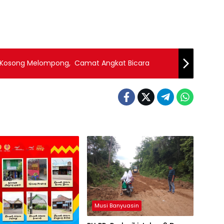
a Kosong Melompong, Camat Angkat Bicara
Musi Banyuasin