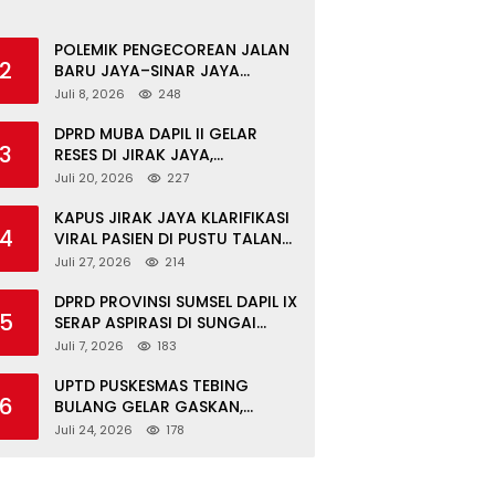
POLEMIK PENGECOREAN JALAN
2
BARU JAYA–SINAR JAYA
BERAKHIR DAMAI, WARGA
Juli 8, 2026
248
APRESIASI PERAN
FORKOPIMCAM DAN DPRD
DPRD MUBA DAPIL II GELAR
3
MUBA
RESES DI JIRAK JAYA,
SERAHKAN BANTOR DAN
Juli 20, 2026
227
TINJAU JALAN RUSAK SERTA
TPS 3R
KAPUS JIRAK JAYA KLARIFIKASI
4
VIRAL PASIEN DI PUSTU TALANG
MANDUNG: ITU MISKOMUNIKASI
Juli 27, 2026
214
DPRD PROVINSI SUMSEL DAPIL IX
5
SERAP ASPIRASI DI SUNGAI
KERUH: KADES & TOKOH DESAK
Juli 7, 2026
183
INFRASTRUKTUR, PENDIDIKAN,
EKONOMI
UPTD PUSKESMAS TEBING
6
BULANG GELAR GASKAN,
LAYANI PEMERIKSAAN
Juli 24, 2026
178
KESEHATAN GRATIS UNTUK ASN
DI SUNGAI KERUH