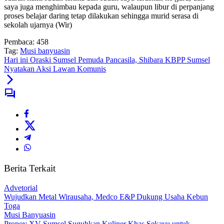
saya juga menghimbau kepada guru, walaupun libur di perpanjang
proses belajar daring tetap dilakukan sehingga murid serasa di
sekolah ujarnya (Wir)
Pembaca:
458
Tag:
Musi banyuasin
Hari ini Oraski Sumsel Pemuda Pancasila, Shibara KBPP Sumsel
Nyatakan Aksi Lawan Komunis
Berita Terkait
Advetorial
Wujudkan Metal Wirausaha, Medco E&P Dukung Usaha Kebun
Toga
Musi Banyuasin
Propov XV Sumsel Suguhkan Kuliner Khas Sekayu untuk