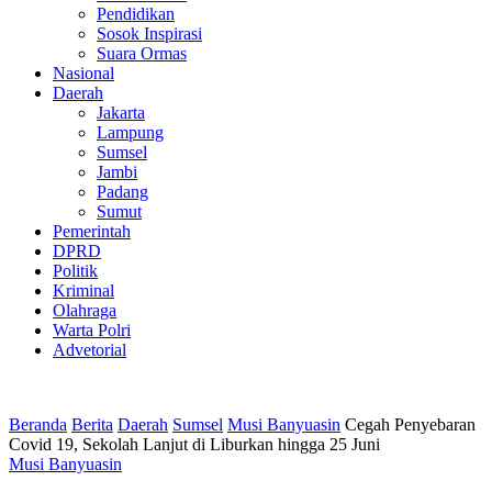
Pendidikan
Sosok Inspirasi
Suara Ormas
Nasional
Daerah
Jakarta
Lampung
Sumsel
Jambi
Padang
Sumut
Pemerintah
DPRD
Politik
Kriminal
Olahraga
Warta Polri
Advetorial
Beranda
Berita
Daerah
Sumsel
Musi Banyuasin
Cegah Penyebaran
Covid 19, Sekolah Lanjut di Liburkan hingga 25 Juni
Musi Banyuasin