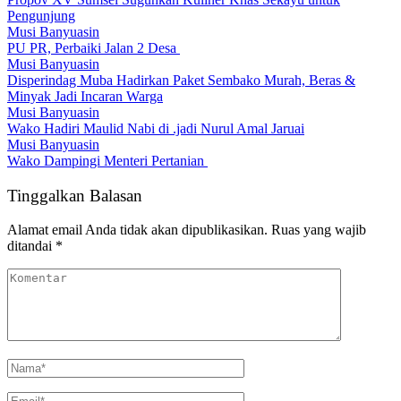
Pengunjung
Musi Banyuasin
PU PR, Perbaiki Jalan 2 Desa
Musi Banyuasin
Disperindag Muba Hadirkan Paket Sembako Murah, Beras &
Minyak Jadi Incaran Warga
Musi Banyuasin
Wako Hadiri Maulid Nabi di .jadi Nurul Amal Jaruai
Musi Banyuasin
Wako Dampingi Menteri Pertanian
Tinggalkan Balasan
Alamat email Anda tidak akan dipublikasikan.
Ruas yang wajib
ditandai
*