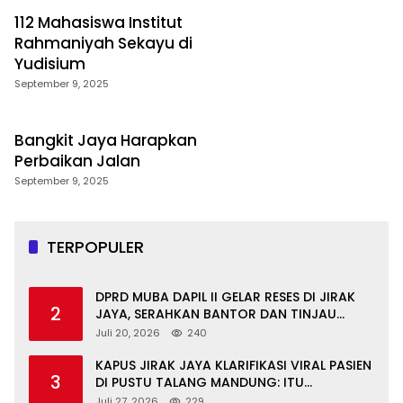
112 Mahasiswa Institut
Rahmaniyah Sekayu di
Yudisium
September 9, 2025
Bangkit Jaya Harapkan
Perbaikan Jalan
September 9, 2025
TERPOPULER
DPRD MUBA DAPIL II GELAR RESES DI JIRAK
2
JAYA, SERAHKAN BANTOR DAN TINJAU
JALAN RUSAK SERTA TPS 3R
Juli 20, 2026
240
KAPUS JIRAK JAYA KLARIFIKASI VIRAL PASIEN
3
DI PUSTU TALANG MANDUNG: ITU
MISKOMUNIKASI
Juli 27, 2026
229