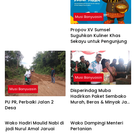
Musi Banyuasin
Propov XV Sumsel
Suguhkan Kuliner Khas
Sekayu untuk Pengunjung
Musi Banyuasin
Musi Banyuasin
Disperindag Muba
Hadirkan Paket Sembako
PU PR, Perbaiki Jalan 2
Murah, Beras & Minyak Jadi
Desa
Incaran Warga
Musi Banyuasin
Musi Banyuasin
Wako Hadiri Maulid Nabi di
Wako Dampingi Menteri
.jadi Nurul Amal Jaruai
Pertanian