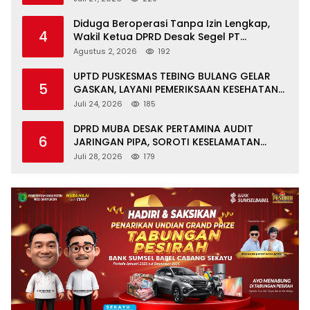
Diduga Beroperasi Tanpa Izin Lengkap,
4
Wakil Ketua DPRD Desak Segel PT
Aburahmi
Agustus 2, 2026
192
UPTD PUSKESMAS TEBING BULANG GELAR
5
GASKAN, LAYANI PEMERIKSAAN KESEHATAN
GRATIS UNTUK ASN DI SUNGAI KERUH
Juli 24, 2026
185
DPRD MUBA DESAK PERTAMINA AUDIT
6
JARINGAN PIPA, SOROTI KESELAMATAN
WARGA JIRAK
Juli 28, 2026
179