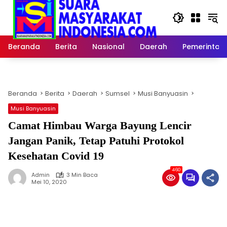
Langsung
ke
konten
Beranda
Berita
Nasional
Daerah
Pemerintah
Beranda
Berita
Daerah
Sumsel
Musi Banyuasin
Musi Banyuasin
Camat Himbau Warga Bayung Lencir
Jangan Panik, Tetap Patuhi Protokol
Kesehatan Covid 19
460
Admin
3 Min Baca
Mei 10, 2020