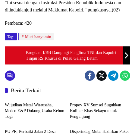
“Ini sesuai dengan Instruksi Presiden Republik Indonesia dan
ditindaklanjuti melalui Maklumat Kapolri,” pungkasnya.(02)
Pembaca:
420
Tag:
Musi banyuasin
Pangdam I/BB Dampingi Panglima TNI dan Kapolri
Tinjau RS Khusus di Pulau Galang Batam
Berita Terkait
Advetorial
Musi Banyuasin
Wujudkan Metal Wirausaha,
Propov XV Sumsel Suguhkan
Medco E&P Dukung Usaha Kebun
Kuliner Khas Sekayu untuk
Toga
Pengunjung
Musi Banyuasin
Musi Banyuasin
PU PR, Perbaiki Jalan 2 Desa
Disperindag Muba Hadirkan Paket