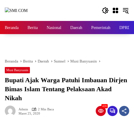
Langsung
ke
konten
Beranda
Berita
Nasional
Daerah
Pemerintah
DPRD
Beranda
Berita
Daerah
Sumsel
Musi Banyuasin
Musi Banyuasin
Bupati Ajak Warga Patuhi Imbauan Dirjen
Bimas Islam Tentang Pelaksaan Akad
Nikah
420
Admin
2 Min Baca
Maret 25, 2020