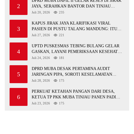
DPRD MUBA DAPIL II GELAR RESES DI JIRAK
2
JAYA, SERAHKAN BANTOR DAN TINJAU
JALAN RUSAK SERTA TPS 3R
Juli 20, 2026
235
KAPUS JIRAK JAYA KLARIFIKASI VIRAL
3
PASIEN DI PUSTU TALANG MANDUNG: ITU
MISKOMUNIKASI
Juli 27, 2026
221
UPTD PUSKESMAS TEBING BULANG GELAR
4
GASKAN, LAYANI PEMERIKSAAN KESEHATAN
GRATIS UNTUK ASN DI SUNGAI KERUH
Juli 24, 2026
181
DPRD MUBA DESAK PERTAMINA AUDIT
5
JARINGAN PIPA, SOROTI KESELAMATAN
WARGA JIRAK
Juli 28, 2026
175
PERKUAT KETAHAN PANGAN DARI DESA,
6
KETUA TP PKK MUBA TINJAU PANEN PADI
ORGANIK DAN IKAN NILA
Juli 23, 2026
175