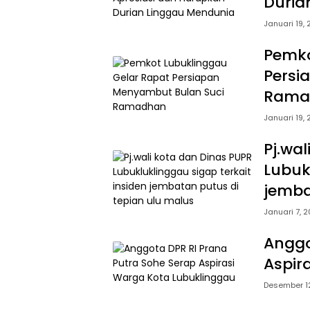
Duria
Januari 19,
Pemko
Persi
Rama
Januari 19,
Pj.wa
Lubuk
jemba
Januari 7, 
Anggo
Aspir
Desember 1