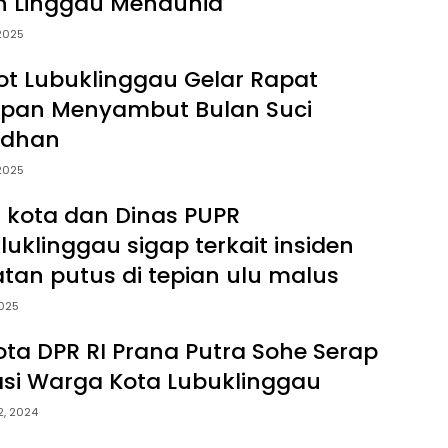
n Linggau Mendunia
 2025
t Lubuklinggau Gelar Rapat
apan Menyambut Bulan Suci
dhan
 2025
li kota dan Dinas PUPR
luklinggau sigap terkait insiden
tan putus di tepian ulu malus
2025
ta DPR RI Prana Putra Sohe Serap
asi Warga Kota Lubuklinggau
2, 2024