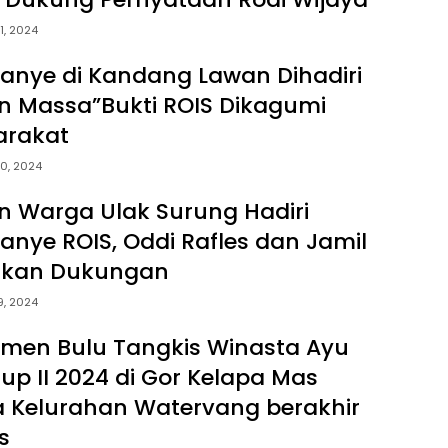
1, 2024
nye di Kandang Lawan Dihadiri
n Massa”Bukti ROIS Dikagumi
arakat
0, 2024
n Warga Ulak Surung Hadiri
nye ROIS, Oddi Rafles dan Jamil
skan Dukungan
9, 2024
men Bulu Tangkis Winasta Ayu
Cup II 2024 di Gor Kelapa Mas
a Kelurahan Watervang berakhir
s