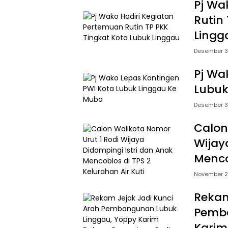
Pj Wa
Rutin
Lingg
Desember 3
Pj Wa
Lubuk
Desember 3
Calon
Wijay
Menco
November 2
Rekam
Pemba
Karim