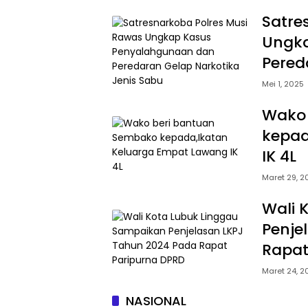
Satre
Ungka
Pered
Mei 1, 2025
Wako 
kepad
IK 4L
Maret 29, 2
Wali 
Penje
Rapat
Maret 24, 2
NASIONAL