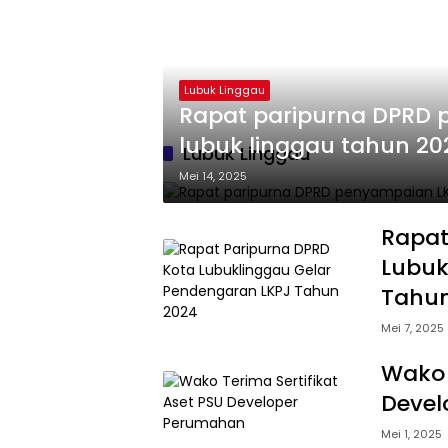
Lubuk Linggau
Rapat paripurna DPRD 
lubuk linggau tahun 20
Lubuk Linggau
Mei 14, 2025
Rapat
Lubuk
Tahun
Mei 7, 2025
Wako 
Devel
Mei 1, 2025