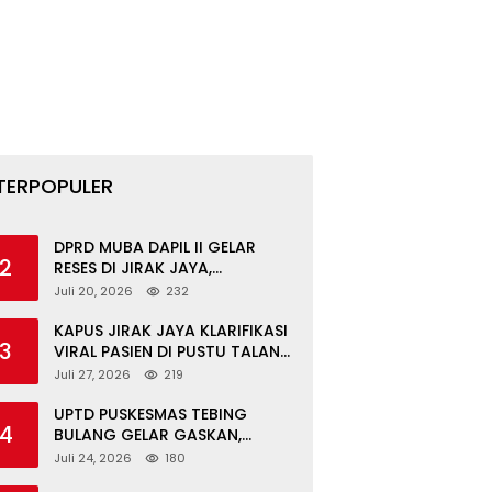
TERPOPULER
DPRD MUBA DAPIL II GELAR
2
RESES DI JIRAK JAYA,
SERAHKAN BANTOR DAN
Juli 20, 2026
232
TINJAU JALAN RUSAK SERTA
TPS 3R
KAPUS JIRAK JAYA KLARIFIKASI
3
VIRAL PASIEN DI PUSTU TALANG
MANDUNG: ITU MISKOMUNIKASI
Juli 27, 2026
219
UPTD PUSKESMAS TEBING
4
BULANG GELAR GASKAN,
LAYANI PEMERIKSAAN
Juli 24, 2026
180
KESEHATAN GRATIS UNTUK ASN