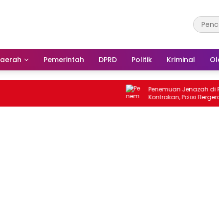
aerah
Pemerintah
DPRD
Politik
Kriminal
Ol
Penemuan Jenazah di Rumah
Kontrakan, Polisi Bergerak Cepat L
Olah TKP