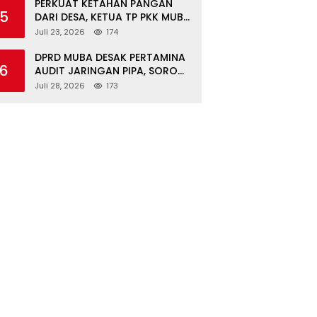
DI SUNGAI KERUH
PERKUAT KETAHAN PANGAN
5
DARI DESA, KETUA TP PKK MUBA
TINJAU PANEN PADI ORGANIK
Juli 23, 2026
174
DAN IKAN NILA
DPRD MUBA DESAK PERTAMINA
6
AUDIT JARINGAN PIPA, SOROTI
KESELAMATAN WARGA JIRAK
Juli 28, 2026
173