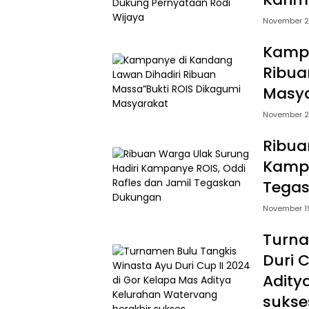
November 2
Kampa
Ribua
Masy
November 2
Ribua
Kampa
Tega
November 1
Turna
Duri 
Adity
sukse