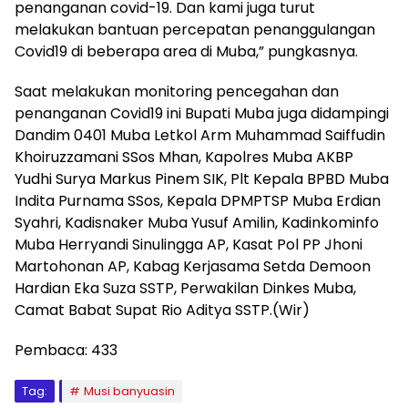
penanganan covid-19. Dan kami juga turut
melakukan bantuan percepatan penanggulangan
Covid19 di beberapa area di Muba,” pungkasnya.
Saat melakukan monitoring pencegahan dan
penanganan Covid19 ini Bupati Muba juga didampingi
Dandim 0401 Muba Letkol Arm Muhammad Saiffudin
Khoiruzzamani SSos Mhan, Kapolres Muba AKBP
Yudhi Surya Markus Pinem SIK, Plt Kepala BPBD Muba
Indita Purnama SSos, Kepala DPMPTSP Muba Erdian
Syahri, Kadisnaker Muba Yusuf Amilin, Kadinkominfo
Muba Herryandi Sinulingga AP, Kasat Pol PP Jhoni
Martohonan AP, Kabag Kerjasama Setda Demoon
Hardian Eka Suza SSTP, Perwakilan Dinkes Muba,
Camat Babat Supat Rio Aditya SSTP.(Wir)
Pembaca:
433
Tag:
Musi banyuasin