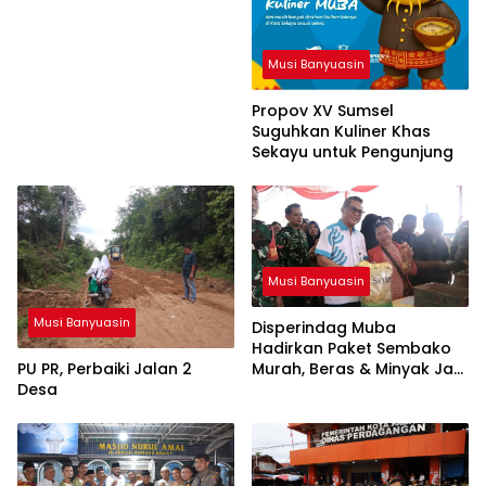
Musi Banyuasin
Propov XV Sumsel
Suguhkan Kuliner Khas
Sekayu untuk Pengunjung
Musi Banyuasin
Musi Banyuasin
Disperindag Muba
Hadirkan Paket Sembako
PU PR, Perbaiki Jalan 2
Murah, Beras & Minyak Jadi
Desa
Incaran Warga