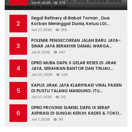
Sumsel
Juli 6, 2026
379
Ilegal Refinery di Babat Toman , Dua
2
Korban Meninggal Dunia, Ketua LGI
Sumsel Desak Copot Kapolsek Babat
Juli 27, 2026
256
Toman
POLEMIK PENGECOREAN JALAN BARU JAYA–
3
SINAR JAYA BERAKHIR DAMAI, WARGA
APRESIASI PERAN FORKOPIMCAM DAN DPRD
Juli 8, 2026
247
MUBA
DPRD MUBA DAPIL II GELAR RESES DI JIRAK
4
JAYA, SERAHKAN BANTOR DAN TINJAU
JALAN RUSAK SERTA TPS 3R
Juli 20, 2026
226
KAPUS JIRAK JAYA KLARIFIKASI VIRAL PASIEN
5
DI PUSTU TALANG MANDUNG: ITU
MISKOMUNIKASI
Juli 27, 2026
212
DPRD PROVINSI SUMSEL DAPIL IX SERAP
6
ASPIRASI DI SUNGAI KERUH: KADES & TOKOH
DESAK INFRASTRUKTUR, PENDIDIKAN,
Juli 7, 2026
181
EKONOMI