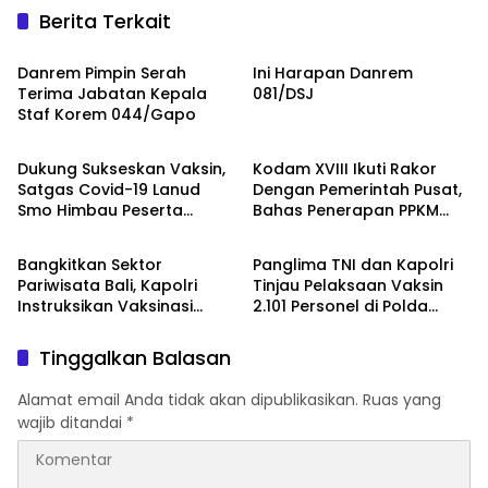
Berita Terkait
Palembang
Warta TNI
Danrem Pimpin Serah
Ini Harapan Danrem
Terima Jabatan Kepala
081/DSJ
Staf Korem 044/Gapo
Nasional
Nasional
Dukung Sukseskan Vaksin,
Kodam XVIII Ikuti Rakor
Satgas Covid-19 Lanud
Dengan Pemerintah Pusat,
Smo Himbau Peserta
Bahas Penerapan PPKM
Warta TNI
Warta TNI
Vaksin Terapkan Prokes
Level 4
Bangkitkan Sektor
Panglima TNI dan Kapolri
Pariwisata Bali, Kapolri
Tinjau Pelaksaan Vaksin
Instruksikan Vaksinasi
2.101 Personel di Polda
Dikeroyok
Jatim
Tinggalkan Balasan
Alamat email Anda tidak akan dipublikasikan.
Ruas yang
wajib ditandai
*