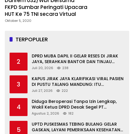
Danrem 032/Wbr bersama
FKPD Sumbar Peringati Upacara
HUT Ke 75 TNI secara Virtual
Oktober 5, 2020
TERPOPULER
DPRD MUBA DAPIL II GELAR RESES DI JIRAK
2
JAYA, SERAHKAN BANTOR DAN TINJAU
JALAN RUSAK SERTA TPS 3R
Juli 20, 2026
238
KAPUS JIRAK JAYA KLARIFIKASI VIRAL PASIEN
3
DI PUSTU TALANG MANDUNG: ITU
MISKOMUNIKASI
Juli 27, 2026
222
Diduga Beroperasi Tanpa Izin Lengkap,
4
Wakil Ketua DPRD Desak Segel PT
Aburahmi
Agustus 2, 2026
182
UPTD PUSKESMAS TEBING BULANG GELAR
5
GASKAN, LAYANI PEMERIKSAAN KESEHATAN