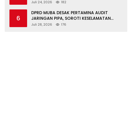
GRATIS UNTUK ASN DI SUNGAI KERUH
Juli 24, 2026
182
DPRD MUBA DESAK PERTAMINA AUDIT
6
JARINGAN PIPA, SOROTI KESELAMATAN
WARGA JIRAK
Juli 28, 2026
176