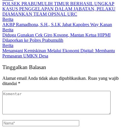
POLSEK PRABUMULIH TIMUR BERHASIL UNGKAP
KASUS PENGGELAPAN DALAM JABATAN, PELAKU
DIAMANKAN TEAM OPSNAL URC
Berita
AKBP Ramadhona, S.H., S.I.K Jabat Kapolres Way Kanan
Berita
Diduga Gunakan Cek Giro Kosong, Mantan Ketua HIPMI
Dilaporkan ke Polres Prabumulih
Berita
Menangani Kemiskinan Melalui Ekonomi Digital: Membantu
Pemasaran UMKN Desa
Tinggalkan Balasan
Alamat email Anda tidak akan dipublikasikan.
Ruas yang wajib
ditandai
*