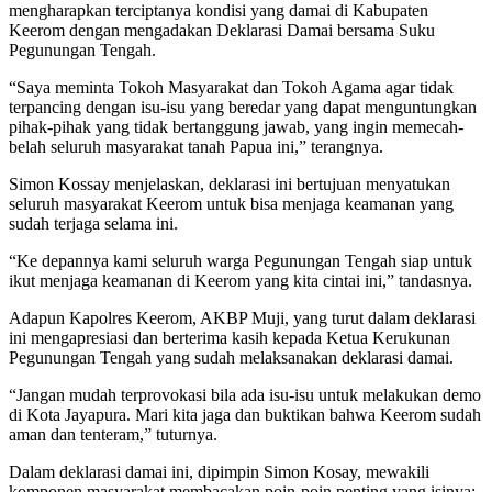
mengharapkan terciptanya kondisi yang damai di Kabupaten
Keerom dengan mengadakan Deklarasi Damai bersama Suku
Pegunungan Tengah.
“Saya meminta Tokoh Masyarakat dan Tokoh Agama agar tidak
terpancing dengan isu-isu yang beredar yang dapat menguntungkan
pihak-pihak yang tidak bertanggung jawab, yang ingin memecah-
belah seluruh masyarakat tanah Papua ini,” terangnya.
Simon Kossay menjelaskan, deklarasi ini bertujuan menyatukan
seluruh masyarakat Keerom untuk bisa menjaga keamanan yang
sudah terjaga selama ini.
“Ke depannya kami seluruh warga Pegunungan Tengah siap untuk
ikut menjaga keamanan di Keerom yang kita cintai ini,” tandasnya.
Adapun Kapolres Keerom, AKBP Muji, yang turut dalam deklarasi
ini mengapresiasi dan berterima kasih kepada Ketua Kerukunan
Pegunungan Tengah yang sudah melaksanakan deklarasi damai.
“Jangan mudah terprovokasi bila ada isu-isu untuk melakukan demo
di Kota Jayapura. Mari kita jaga dan buktikan bahwa Keerom sudah
aman dan tenteram,” tuturnya.
Dalam deklarasi damai ini, dipimpin Simon Kosay, mewakili
komponen masyarakat membacakan poin-poin penting yang isinya: