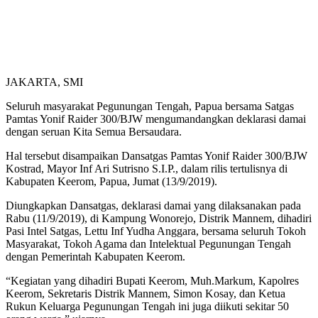
JAKARTA, SMI
Seluruh masyarakat Pegunungan Tengah, Papua bersama Satgas
Pamtas Yonif Raider 300/BJW mengumandangkan deklarasi damai
dengan seruan Kita Semua Bersaudara.
Hal tersebut disampaikan Dansatgas Pamtas Yonif Raider 300/BJW
Kostrad, Mayor Inf Ari Sutrisno S.I.P., dalam rilis tertulisnya di
Kabupaten Keerom, Papua, Jumat (13/9/2019).
Diungkapkan Dansatgas, deklarasi damai yang dilaksanakan pada
Rabu (11/9/2019), di Kampung Wonorejo, Distrik Mannem, dihadiri
Pasi Intel Satgas, Lettu Inf Yudha Anggara, bersama seluruh Tokoh
Masyarakat, Tokoh Agama dan Intelektual Pegunungan Tengah
dengan Pemerintah Kabupaten Keerom.
“Kegiatan yang dihadiri Bupati Keerom, Muh.Markum, Kapolres
Keerom, Sekretaris Distrik Mannem, Simon Kosay, dan Ketua
Rukun Keluarga Pegunungan Tengah ini juga diikuti sekitar 50