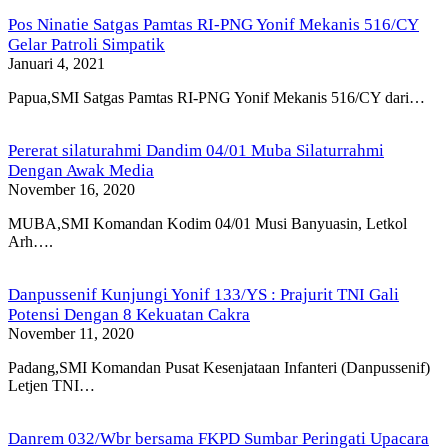
Pos Ninatie Satgas Pamtas RI-PNG Yonif Mekanis 516/CY
Gelar Patroli Simpatik
Januari 4, 2021
Papua,SMI Satgas Pamtas RI-PNG Yonif Mekanis 516/CY dari…
Pererat silaturahmi Dandim 04/01 Muba Silaturrahmi
Dengan Awak Media
November 16, 2020
MUBA,SMI Komandan Kodim 04/01 Musi Banyuasin, Letkol
Arh….
Danpussenif Kunjungi Yonif 133/YS : Prajurit TNI Gali
Potensi Dengan 8 Kekuatan Cakra
November 11, 2020
Padang,SMI Komandan Pusat Kesenjataan Infanteri (Danpussenif)
Letjen TNI…
Danrem 032/Wbr bersama FKPD Sumbar Peringati Upacara