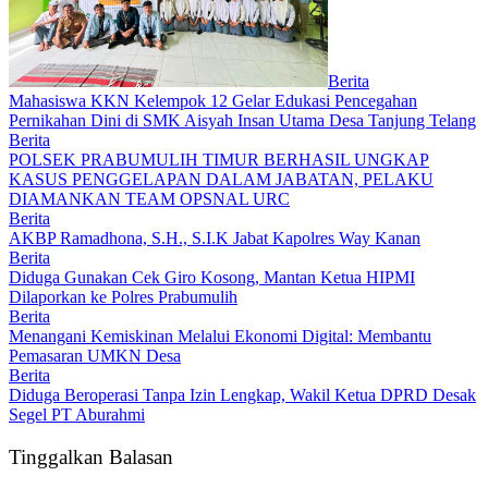
Berita
Mahasiswa KKN Kelempok 12 Gelar Edukasi Pencegahan
Pernikahan Dini di SMK Aisyah Insan Utama Desa Tanjung Telang
Berita
POLSEK PRABUMULIH TIMUR BERHASIL UNGKAP
KASUS PENGGELAPAN DALAM JABATAN, PELAKU
DIAMANKAN TEAM OPSNAL URC
Berita
AKBP Ramadhona, S.H., S.I.K Jabat Kapolres Way Kanan
Berita
Diduga Gunakan Cek Giro Kosong, Mantan Ketua HIPMI
Dilaporkan ke Polres Prabumulih
Berita
Menangani Kemiskinan Melalui Ekonomi Digital: Membantu
Pemasaran UMKN Desa
Berita
Diduga Beroperasi Tanpa Izin Lengkap, Wakil Ketua DPRD Desak
Segel PT Aburahmi
Tinggalkan Balasan