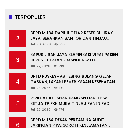
TERPOPULER
DPRD MUBA DAPIL II GELAR RESES DI JIRAK
2
JAYA, SERAHKAN BANTOR DAN TINJAU
JALAN RUSAK SERTA TPS 3R
Juli 20, 2026
232
KAPUS JIRAK JAYA KLARIFIKASI VIRAL PASIEN
3
DI PUSTU TALANG MANDUNG: ITU
MISKOMUNIKASI
Juli 27, 2026
219
UPTD PUSKESMAS TEBING BULANG GELAR
4
GASKAN, LAYANI PEMERIKSAAN KESEHATAN
GRATIS UNTUK ASN DI SUNGAI KERUH
Juli 24, 2026
180
PERKUAT KETAHAN PANGAN DARI DESA,
5
KETUA TP PKK MUBA TINJAU PANEN PADI
ORGANIK DAN IKAN NILA
Juli 23, 2026
174
DPRD MUBA DESAK PERTAMINA AUDIT
6
JARINGAN PIPA, SOROTI KESELAMATAN