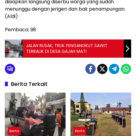
disiapkan langsung diserbu warga yang sudah
menunggu dengan jerigen dan bak penampungan.
(Aldi)
Pembaca:
98
JALAN RUSAK, TRUK PENGANGKUT SAWIT
TERBALIK DI DESA GAJAH MATI
Berita Terkait
Berita
Berita