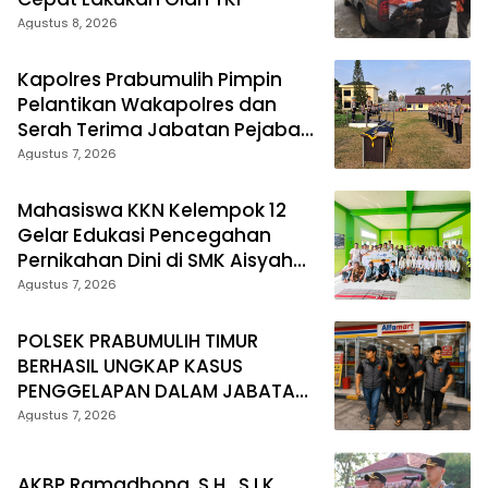
Agustus 8, 2026
Kapolres Prabumulih Pimpin
Pelantikan Wakapolres dan
Serah Terima Jabatan Pejabat
Utama
Agustus 7, 2026
Mahasiswa KKN Kelempok 12
Gelar Edukasi Pencegahan
Pernikahan Dini di SMK Aisyah
Insan Utama Desa Tanjung
Agustus 7, 2026
Telang
POLSEK PRABUMULIH TIMUR
BERHASIL UNGKAP KASUS
PENGGELAPAN DALAM JABATAN,
PELAKU DIAMANKAN TEAM
Agustus 7, 2026
OPSNAL URC
AKBP Ramadhona, S.H., S.I.K