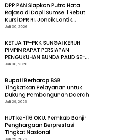
DPP PAN Siapkan Putra Hata
Rajasa di Dapil Sumsel l Rebut
Kursi DPR RI, Joncik Lantik
Pengurus DPC PAN Muratara
Juli 30, 2026
KETUA TP-PKK SUNGAI KERUH
PIMPIN RAPAT PERSIAPAN
PENGUKUHAN BUNDA PAUD SE-
KECAMATAN
Juli 30, 2026
Bupati Berharap BSB
Tingkatkan Pelayanan untuk
Dukung Pembangunan Daerah
Juli 29, 2026
HUT ke-116 OKU, Pemkab Banjir
Penghargaan Berprestasi
Tingkat Nasional
Juli 29, 2026