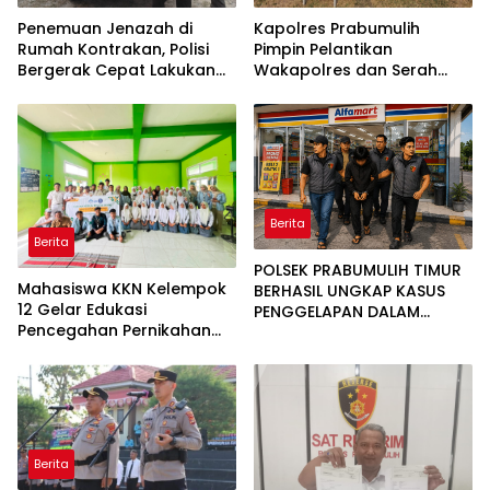
Penemuan Jenazah di
Kapolres Prabumulih
Rumah Kontrakan, Polisi
Pimpin Pelantikan
Bergerak Cepat Lakukan
Wakapolres dan Serah
Olah TKP
Terima Jabatan Pejabat
Utama
Berita
Berita
POLSEK PRABUMULIH TIMUR
Mahasiswa KKN Kelempok
BERHASIL UNGKAP KASUS
12 Gelar Edukasi
PENGGELAPAN DALAM
Pencegahan Pernikahan
JABATAN, PELAKU
Dini di SMK Aisyah Insan
DIAMANKAN TEAM OPSNAL
Utama Desa Tanjung
URC
Telang
Berita