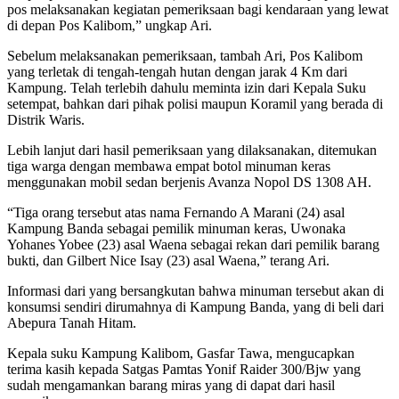
pos melaksanakan kegiatan pemeriksaan bagi kendaraan yang lewat
di depan Pos Kalibom,” ungkap Ari.
Sebelum melaksanakan pemeriksaan, tambah Ari, Pos Kalibom
yang terletak di tengah-tengah hutan dengan jarak 4 Km dari
Kampung. Telah terlebih dahulu meminta izin dari Kepala Suku
setempat, bahkan dari pihak polisi maupun Koramil yang berada di
Distrik Waris.
Lebih lanjut dari hasil pemeriksaan yang dilaksanakan, ditemukan
tiga warga dengan membawa empat botol minuman keras
menggunakan mobil sedan berjenis Avanza Nopol DS 1308 AH.
“Tiga orang tersebut atas nama Fernando A Marani (24) asal
Kampung Banda sebagai pemilik minuman keras, Uwonaka
Yohanes Yobee (23) asal Waena sebagai rekan dari pemilik barang
bukti, dan Gilbert Nice Isay (23) asal Waena,” terang Ari.
Informasi dari yang bersangkutan bahwa minuman tersebut akan di
konsumsi sendiri dirumahnya di Kampung Banda, yang di beli dari
Abepura Tanah Hitam.
Kepala suku Kampung Kalibom, Gasfar Tawa, mengucapkan
terima kasih kepada Satgas Pamtas Yonif Raider 300/Bjw yang
sudah mengamankan barang miras yang di dapat dari hasil