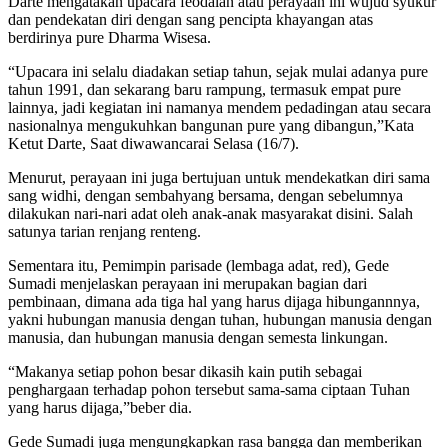
Darte mengatakan upacara feodalan atau perayaan ini wujud syukur
dan pendekatan diri dengan sang pencipta khayangan atas
berdirinya pure Dharma Wisesa.
“Upacara ini selalu diadakan setiap tahun, sejak mulai adanya pure
tahun 1991, dan sekarang baru rampung, termasuk empat pure
lainnya, jadi kegiatan ini namanya mendem pedadingan atau secara
nasionalnya mengukuhkan bangunan pure yang dibangun,”Kata
Ketut Darte, Saat diwawancarai Selasa (16/7).
Menurut, perayaan ini juga bertujuan untuk mendekatkan diri sama
sang widhi, dengan sembahyang bersama, dengan sebelumnya
dilakukan nari-nari adat oleh anak-anak masyarakat disini. Salah
satunya tarian renjang renteng.
Sementara itu, Pemimpin parisade (lembaga adat, red), Gede
Sumadi menjelaskan perayaan ini merupakan bagian dari
pembinaan, dimana ada tiga hal yang harus dijaga hibungannnya,
yakni hubungan manusia dengan tuhan, hubungan manusia dengan
manusia, dan hubungan manusia dengan semesta linkungan.
“Makanya setiap pohon besar dikasih kain putih sebagai
penghargaan terhadap pohon tersebut sama-sama ciptaan Tuhan
yang harus dijaga,”beber dia.
Gede Sumadi juga mengungkapkan rasa bangga dan memberikan