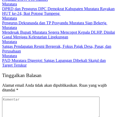
Muratara
DPRD dan Pengurus DPC Demokrat Kabupaten Muratara Rayakan
HUT ke-24, Ikut Potong Tumpeng
Muratara
Pengurus Dekranasda dan TP Posyandu Muratara Siap Bekerja
Muratara
Mendesak Bupati Muratara Segera Mencopot Kepala DLHP. Dinilai
Gagal Menjaga Kelestarian Lingkungan
Muratara
Satgas Pendapatan Resmi Bergerak, Fokus Pajak Desa, Pasar, dan
Perusahaan
Muratara
PAD Muratara Digenjot: Satgas Lapangan Dibekali Skajul dan
Target Terukur
Tinggalkan Balasan
Alamat email Anda tidak akan dipublikasikan.
Ruas yang wajib
ditandai
*