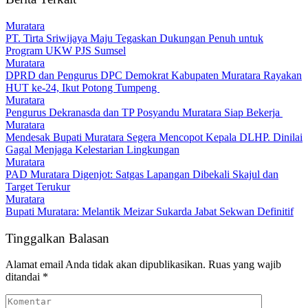
Muratara
PT. Tirta Sriwijaya Maju Tegaskan Dukungan Penuh untuk
Program UKW PJS Sumsel
Muratara
DPRD dan Pengurus DPC Demokrat Kabupaten Muratara Rayakan
HUT ke-24, Ikut Potong Tumpeng
Muratara
Pengurus Dekranasda dan TP Posyandu Muratara Siap Bekerja
Muratara
Mendesak Bupati Muratara Segera Mencopot Kepala DLHP. Dinilai
Gagal Menjaga Kelestarian Lingkungan
Muratara
PAD Muratara Digenjot: Satgas Lapangan Dibekali Skajul dan
Target Terukur
Muratara
Bupati Muratara: Melantik Meizar Sukarda Jabat Sekwan Definitif
Tinggalkan Balasan
Alamat email Anda tidak akan dipublikasikan.
Ruas yang wajib
ditandai
*