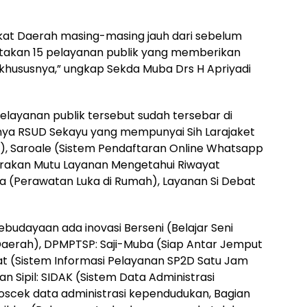
kat Daerah masing-masing jauh dari sebelum
takan 15 pelayanan publik yang memberikan
 khususnya,” ungkap Sekda Muba Drs H Apriyadi
pelayanan publik tersebut sudah tersebar di
nya RSUD Sekayu yang mempunyai Sih Larajaket
), Saroale (Sistem Pendaftaran Online Whatsapp
erakan Mutu Layanan Mengetahui Riwayat
ma (Perawatan Luka di Rumah), Layanan Si Debat
ebudayaan ada inovasi Berseni (Belajar Seni
aerah), DPMPTSP: Saji-Muba (Siap Antar Jemput
sat (Sistem Informasi Pelayanan SP2D Satu Jam
 Sipil: SIDAK (Sistem Data Administrasi
scek data administrasi kependudukan, Bagian