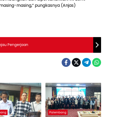
masing-masing,” pungkasnya (Anjas)
njau Pengerjaan
bang
Palembang