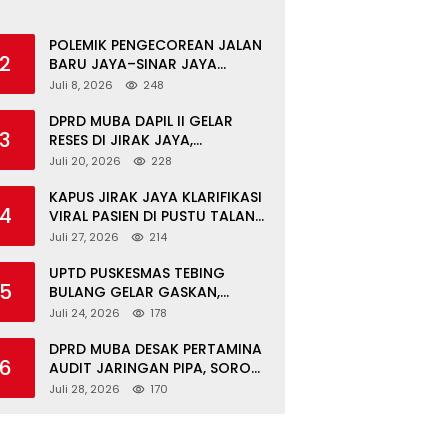
POLEMIK PENGECOREAN JALAN
2
BARU JAYA–SINAR JAYA
BERAKHIR DAMAI, WARGA
Juli 8, 2026
248
APRESIASI PERAN
FORKOPIMCAM DAN DPRD
DPRD MUBA DAPIL II GELAR
3
MUBA
RESES DI JIRAK JAYA,
SERAHKAN BANTOR DAN
Juli 20, 2026
228
TINJAU JALAN RUSAK SERTA
TPS 3R
KAPUS JIRAK JAYA KLARIFIKASI
4
VIRAL PASIEN DI PUSTU TALANG
MANDUNG: ITU MISKOMUNIKASI
Juli 27, 2026
214
UPTD PUSKESMAS TEBING
5
BULANG GELAR GASKAN,
LAYANI PEMERIKSAAN
Juli 24, 2026
178
KESEHATAN GRATIS UNTUK ASN
DI SUNGAI KERUH
DPRD MUBA DESAK PERTAMINA
6
AUDIT JARINGAN PIPA, SOROTI
KESELAMATAN WARGA JIRAK
Juli 28, 2026
170