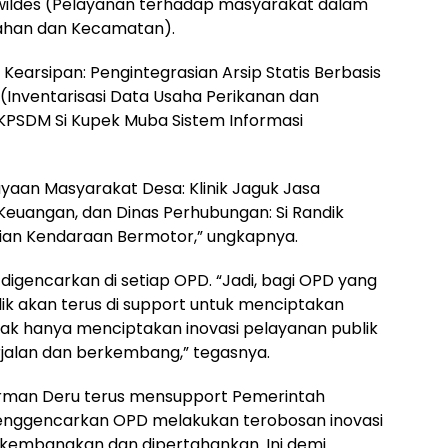
wildes (Pelayanan terhadap masyarakat dalam
rahan dan Kecamatan).
n Kearsipan: Pengintegrasian Arsip Statis Berbasis
n (Inventarisasi Data Usaha Perikanan dan
KPSDM Si Kupek Muba Sistem Informasi
ayaan Masyarakat Desa: Klinik Jaguk Jasa
Keuangan, dan Dinas Perhubungan: Si Randik
ian Kendaraan Bermotor,” ungkapnya.
us digencarkan di setiap OPD. “Jadi, bagi OPD yang
ik akan terus di support untuk menciptakan
idak hanya menciptakan inovasi pelayanan publik
erjalan dan berkembang,” tegasnya.
erman Deru terus mensupport Pemerintah
enggencarkan OPD melakukan terobosan inovasi
 dikembangkan dan dipertahankan. Ini demi