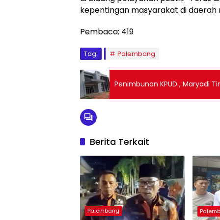
kepentingan masyarakat di daerah 
Pembaca:
419
Tag:
Palembang
Penimbunan KPUD , Maryadi Ti
Berita Terkait
Palembang
Palem