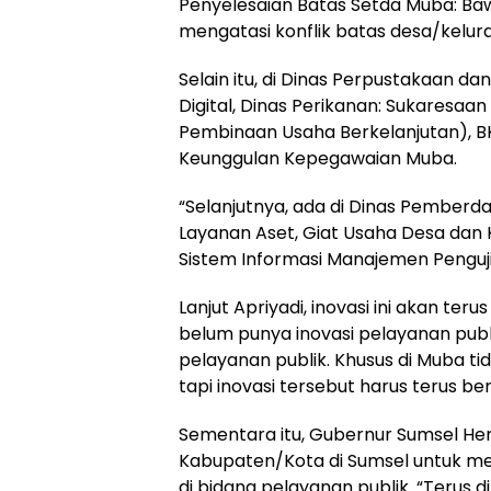
Penyelesaian Batas Setda Muba: Ba
mengatasi konflik batas desa/kelu
Selain itu, di Dinas Perpustakaan da
Digital, Dinas Perikanan: Sukaresaa
Pembinaan Usaha Berkelanjutan), B
Keunggulan Kepegawaian Muba.
“Selanjutnya, ada di Dinas Pemberd
Layanan Aset, Giat Usaha Desa dan 
Sistem Informasi Manajemen Penguj
Lanjut Apriyadi, inovasi ini akan ter
belum punya inovasi pelayanan publ
pelayanan publik. Khusus di Muba t
tapi inovasi tersebut harus terus b
Sementara itu, Gubernur Sumsel H
Kabupaten/Kota di Sumsel untuk m
di bidang pelayanan publik. “Terus