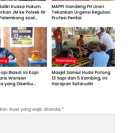
Balik! Kuasa Hukum
MAPPI Gandeng FH Unsri
rkan JM ke Polsek Ilir
Tekankan Urgensi Regulasi
 Palembang soal
Profesi Penilai
 Laporan Palsu
bang
Palembang
opi Biasa! Ini Kopi
Masjid Samiul Huda Potong
aris Warisan
13 Sapi dan 5 Kambing, Ini
a yang Diserbu
Harapan Safarudin
at Kopi Palembang
kan.
Ruas yang wajib ditandai
*