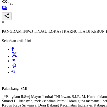
423
×
PANGDAM II/SWJ TINJAU LOKASI KARHUTLA DI KEBUN 
Sebarkan artikel ini
Palembang, SMI
_*Pangdam II/Swj Mayor Jendral TNI Irwan, S.I.P., M. Hum., did
Sumsel H. Iriansyah, melaksanakan Patroli Udara guna memantau beb
Kebun Raya Sriwijaya, Desa Bakung Kecamatan Indralaya, Kabupaten