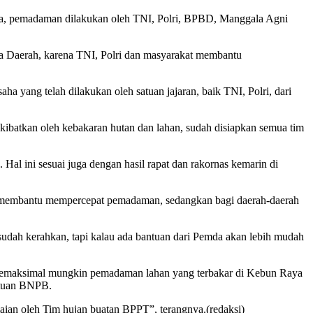
wa, pemadaman dilakukan oleh TNI, Polri, BPBD, Manggala Agni
a Daerah, karena TNI, Polri dan masyarakat membantu
yang telah dilakukan oleh satuan jajaran, baik TNI, Polri, dari
ibatkan oleh kebakaran hutan dan lahan, sudah disiapkan semua tim
al ini sesuai juga dengan hasil rapat dan rakornas kemarin di
isa membantu mempercepat pemadaman, sedangkan bagi daerah-daerah
udah kerahkan, tapi kalau ada bantuan dari Pemda akan lebih mudah
semaksimal mungkin pemadaman lahan yang terbakar di Kebun Raya
antuan BNPB.
ian oleh Tim hujan buatan BPPT”, terangnya.(redaksi)