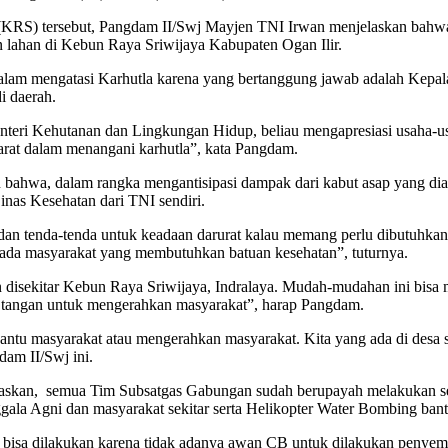
ya (KRS) tersebut, Pangdam II/Swj Mayjen TNI Irwan menjelaskan bah
ahan di Kebun Raya Sriwijaya Kabupaten Ogan Ilir.
alam mengatasi Karhutla karena yang bertanggung jawab adalah Kepal
i daerah.
ri Kehutanan dan Lingkungan Hidup, beliau mengapresiasi usaha-usaha 
at dalam menangani karhutla”, kata Pangdam.
bahwa, dalam rangka mengantisipasi dampak dari kabut asap yang diak
inas Kesehatan dari TNI sendiri.
n tenda-tenda untuk keadaan darurat kalau memang perlu dibutuhkan. H
 ada masyarakat yang membutuhkan batuan kesehatan”, tuturnya.
kan disekitar Kebun Raya Sriwijaya, Indralaya. Mudah-mudahan ini b
un tangan untuk mengerahkan masyarakat”, harap Pangdam.
ntu masyarakat atau mengerahkan masyarakat. Kita yang ada di desa s
am II/Swj ini.
jelaskan, semua Tim Subsatgas Gabungan sudah berupayah melakukan 
nggala Agni dan masyarakat sekitar serta Helikopter Water Bombing b
bisa dilakukan karena tidak adanya awan CB untuk dilakukan penyema