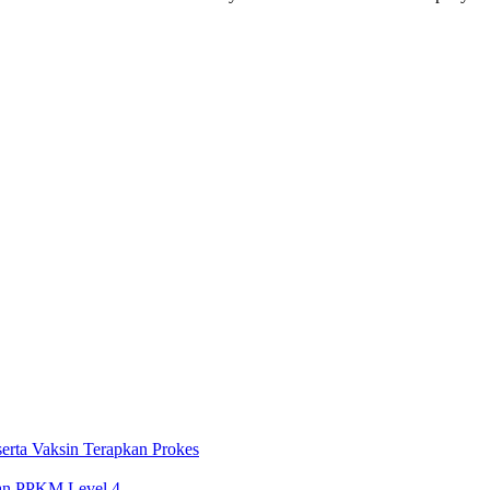
rta Vaksin Terapkan Prokes
pan PPKM Level 4