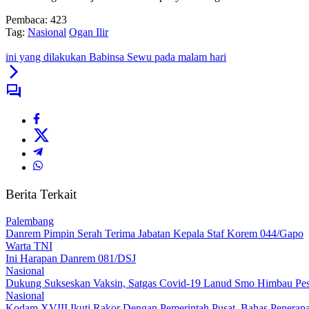
Pembaca:
423
Tag:
Nasional
Ogan Ilir
ini yang dilakukan Babinsa Sewu pada malam hari
Berita Terkait
Palembang
Danrem Pimpin Serah Terima Jabatan Kepala Staf Korem 044/Gapo
Warta TNI
Ini Harapan Danrem 081/DSJ
Nasional
Dukung Sukseskan Vaksin, Satgas Covid-19 Lanud Smo Himbau Pese
Nasional
Kodam XVIII Ikuti Rakor Dengan Pemerintah Pusat, Bahas Penera