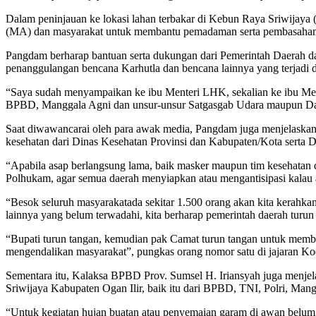
Dalam peninjauan ke lokasi lahan terbakar di Kebun Raya Sriwija
(MA) dan masyarakat untuk membantu pemadaman serta pembasahan l
Pangdam berharap bantuan serta dukungan dari Pemerintah Daerah d
penanggulangan bencana Karhutla dan bencana lainnya yang terjadi d
“Saya sudah menyampaikan ke ibu Menteri LHK, sekalian ke ibu Mente
BPBD, Manggala Agni dan unsur-unsur Satgasgab Udara maupun Dar
Saat diwawancarai oleh para awak media, Pangdam juga menjelaskan 
kesehatan dari Dinas Kesehatan Provinsi dan Kabupaten/Kota serta D
“Apabila asap berlangsung lama, baik masker maupun tim kesehatan da
Polhukam, agar semua daerah menyiapkan atau mengantisipasi kalau
“Besok seluruh masyarakatada sekitar 1.500 orang akan kita kerah
lainnya yang belum terwadahi, kita berharap pemerintah daerah tur
“Bupati turun tangan, kemudian pak Camat turun tangan untuk memba
mengendalikan masyarakat”, pungkas orang nomor satu di jajaran Kod
Sementara itu, Kalaksa BPBD Prov. Sumsel H. Iriansyah juga men
Sriwijaya Kabupaten Ogan Ilir, baik itu dari BPBD, TNI, Polri, Ma
“Untuk kegiatan hujan buatan atau penyemaian garam di awan belum 