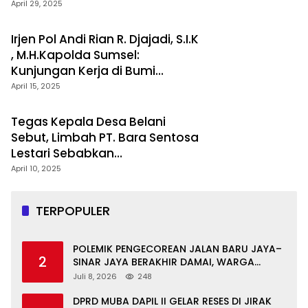
April 29, 2025
Irjen Pol Andi Rian R. Djajadi, S.I.K
, M.H.Kapolda Sumsel:
Kunjungan Kerja di Bumi
Berselang Serundingan
April 15, 2025
Tegas Kepala Desa Belani
Sebut, Limbah PT. Bara Sentosa
Lestari Sebabkan
Pendangkalan Sungai
April 10, 2025
TERPOPULER
POLEMIK PENGECOREAN JALAN BARU JAYA–
2
SINAR JAYA BERAKHIR DAMAI, WARGA
APRESIASI PERAN FORKOPIMCAM DAN DPRD
Juli 8, 2026
248
MUBA
DPRD MUBA DAPIL II GELAR RESES DI JIRAK