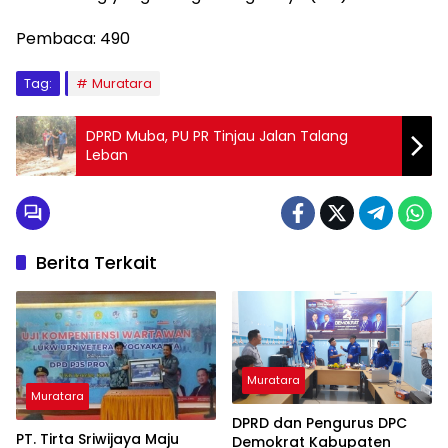
Pembaca:
490
Tag:
Muratara
DPRD Muba, PU PR Tinjau Jalan Talang
Leban
Berita Terkait
Muratara
Muratara
DPRD dan Pengurus DPC
PT. Tirta Sriwijaya Maju
Demokrat Kabupaten