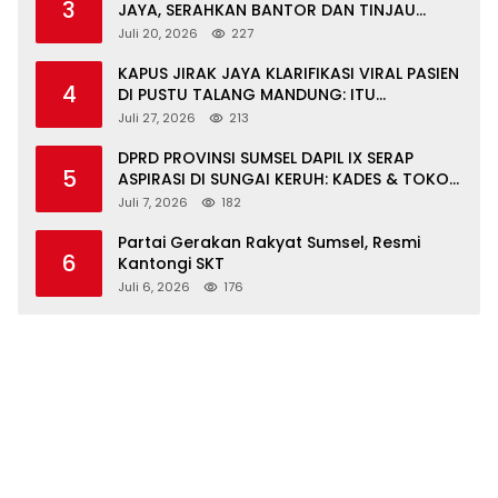
3
JAYA, SERAHKAN BANTOR DAN TINJAU
JALAN RUSAK SERTA TPS 3R
Juli 20, 2026
227
KAPUS JIRAK JAYA KLARIFIKASI VIRAL PASIEN
4
DI PUSTU TALANG MANDUNG: ITU
MISKOMUNIKASI
Juli 27, 2026
213
DPRD PROVINSI SUMSEL DAPIL IX SERAP
5
ASPIRASI DI SUNGAI KERUH: KADES & TOKOH
DESAK INFRASTRUKTUR, PENDIDIKAN,
Juli 7, 2026
182
EKONOMI
Partai Gerakan Rakyat Sumsel, Resmi
6
Kantongi SKT
Juli 6, 2026
176