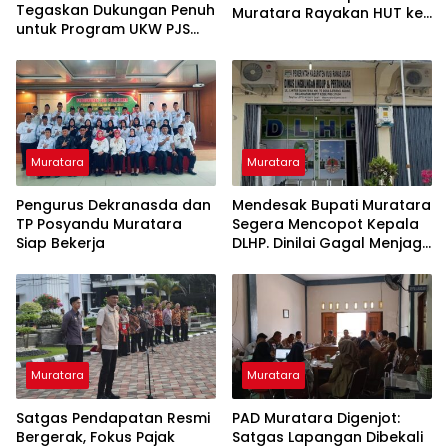
Tegaskan Dukungan Penuh
Muratara Rayakan HUT ke-
untuk Program UKW PJS
24, Ikut Potong Tumpeng
Sumsel
Muratara
Muratara
Pengurus Dekranasda dan
Mendesak Bupati Muratara
TP Posyandu Muratara
Segera Mencopot Kepala
Siap Bekerja
DLHP. Dinilai Gagal Menjaga
Kelestarian Lingkungan
Muratara
Muratara
Satgas Pendapatan Resmi
PAD Muratara Digenjot:
Bergerak, Fokus Pajak
Satgas Lapangan Dibekali