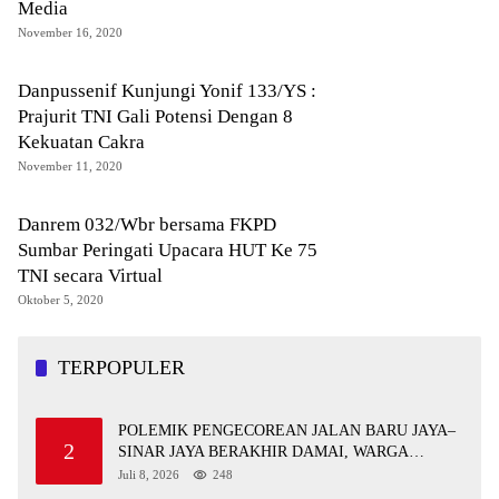
Media
November 16, 2020
Danpussenif Kunjungi Yonif 133/YS :
Prajurit TNI Gali Potensi Dengan 8
Kekuatan Cakra
November 11, 2020
Danrem 032/Wbr bersama FKPD
Sumbar Peringati Upacara HUT Ke 75
TNI secara Virtual
Oktober 5, 2020
TERPOPULER
POLEMIK PENGECOREAN JALAN BARU JAYA–
2
SINAR JAYA BERAKHIR DAMAI, WARGA
APRESIASI PERAN FORKOPIMCAM DAN DPRD
Juli 8, 2026
248
MUBA