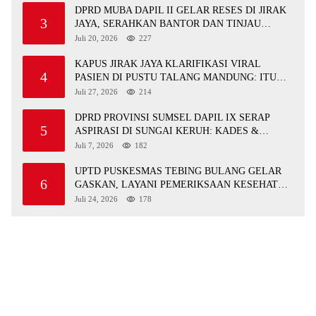
DPRD MUBA DAPIL II GELAR RESES DI JIRAK
3
JAYA, SERAHKAN BANTOR DAN TINJAU
JALAN RUSAK SERTA TPS 3R
Juli 20, 2026
227
KAPUS JIRAK JAYA KLARIFIKASI VIRAL
4
PASIEN DI PUSTU TALANG MANDUNG: ITU
MISKOMUNIKASI
Juli 27, 2026
214
DPRD PROVINSI SUMSEL DAPIL IX SERAP
5
ASPIRASI DI SUNGAI KERUH: KADES &
TOKOH DESAK INFRASTRUKTUR,
Juli 7, 2026
182
PENDIDIKAN, EKONOMI
UPTD PUSKESMAS TEBING BULANG GELAR
6
GASKAN, LAYANI PEMERIKSAAN KESEHATAN
GRATIS UNTUK ASN DI SUNGAI KERUH
Juli 24, 2026
178