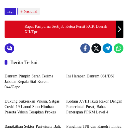
Tag:
Nasional
Rapat Paripurna Sertijab Ketua Persit KCK Daerah
XII/Tpr
Berita Terkait
Palembang
Warta TNI
Danrem Pimpin Serah Terima
Ini Harapan Danrem 081/DSJ
Jabatan Kepala Staf Korem
044/Gapo
Nasional
Nasional
Dukung Sukseskan Vaksin, Satgas
Kodam XVIII Ikuti Rakor Dengan
Covid-19 Lanud Smo Himbau
Pemerintah Pusat, Bahas
Peserta Vaksin Terapkan Prokes
Penerapan PPKM Level 4
Warta TNI
Warta TNI
Bangkitkan Sektor Pariwisata Bali,
Panglima TNI dan Kapolri Tinjau