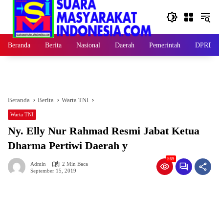
Langsung
ke
konten
Beranda
Berita
Nasional
Daerah
Pemerintah
DPRD
Beranda
Berita
Warta TNI
Warta TNI
Ny. Elly Nur Rahmad Resmi Jabat Ketua
Dharma Pertiwi Daerah y
569
Admin
2 Min Baca
September 15, 2019