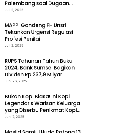
Palembang soal Dugaan
Laporan Palsu
Juli 2, 2025
MAPPI Gandeng FH Unsri
Tekankan Urgensi Regulasi
Profesi Penilai
Juli 2, 2025
RUPS Tahunan Tahun Buku
2024, Bank Sumsel Bagikan
Dividen Rp.237,9 Milyar
Juni 26, 2025
Bukan Kopi Biasa! Ini Kopi
Legendaris Warisan Keluarga
yang Diserbu Penikmat Kopi
Palembang
Juni 7, 2025
Masjid Samiul Huda Potong 13