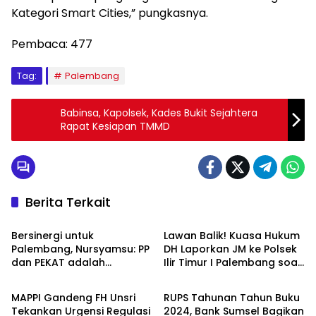
Kategori Smart Cities,” pungkasnya.
Pembaca:
477
Tag:
Palembang
Babinsa, Kapolsek, Kades Bukit Sejahtera
Rapat Kesiapan TMMD
Berita Terkait
Palembang
Palembang
Bersinergi untuk
Lawan Balik! Kuasa Hukum
Palembang, Nursyamsu: PP
DH Laporkan JM ke Polsek
dan PEKAT adalah
Ilir Timur I Palembang soal
Palembang
Palembang
Saudara
Dugaan Laporan Palsu
MAPPI Gandeng FH Unsri
RUPS Tahunan Tahun Buku
Tekankan Urgensi Regulasi
2024, Bank Sumsel Bagikan