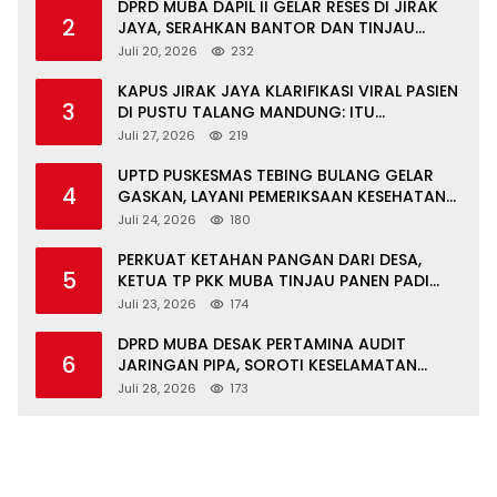
DPRD MUBA DAPIL II GELAR RESES DI JIRAK
2
JAYA, SERAHKAN BANTOR DAN TINJAU
JALAN RUSAK SERTA TPS 3R
Juli 20, 2026
232
KAPUS JIRAK JAYA KLARIFIKASI VIRAL PASIEN
3
DI PUSTU TALANG MANDUNG: ITU
MISKOMUNIKASI
Juli 27, 2026
219
UPTD PUSKESMAS TEBING BULANG GELAR
4
GASKAN, LAYANI PEMERIKSAAN KESEHATAN
GRATIS UNTUK ASN DI SUNGAI KERUH
Juli 24, 2026
180
PERKUAT KETAHAN PANGAN DARI DESA,
5
KETUA TP PKK MUBA TINJAU PANEN PADI
ORGANIK DAN IKAN NILA
Juli 23, 2026
174
DPRD MUBA DESAK PERTAMINA AUDIT
6
JARINGAN PIPA, SOROTI KESELAMATAN
WARGA JIRAK
Juli 28, 2026
173