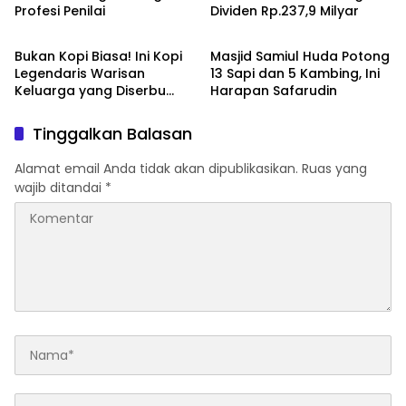
Profesi Penilai
Dividen Rp.237,9 Milyar
Palembang
Palembang
Bukan Kopi Biasa! Ini Kopi
Masjid Samiul Huda Potong
Legendaris Warisan
13 Sapi dan 5 Kambing, Ini
Keluarga yang Diserbu
Harapan Safarudin
Penikmat Kopi Palembang
Tinggalkan Balasan
Alamat email Anda tidak akan dipublikasikan.
Ruas yang
wajib ditandai
*