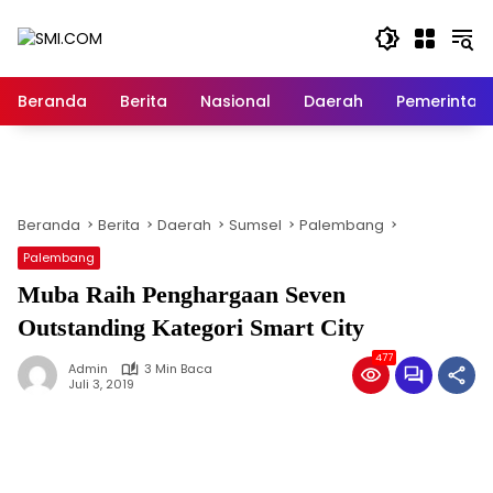
Langsung
ke
konten
Beranda
Berita
Nasional
Daerah
Pemerintah
Beranda
Berita
Daerah
Sumsel
Palembang
Palembang
Muba Raih Penghargaan Seven
Outstanding Kategori Smart City
477
Admin
3 Min Baca
Juli 3, 2019