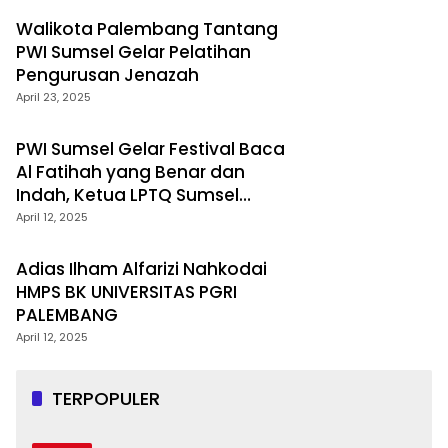
Walikota Palembang Tantang
PWI Sumsel Gelar Pelatihan
Pengurusan Jenazah
April 23, 2025
PWI Sumsel Gelar Festival Baca
Al Fatihah yang Benar dan
Indah, Ketua LPTQ Sumsel
Tugaskan Dewan Juri dan
April 12, 2025
Hakim Profesional
Adias Ilham Alfarizi Nahkodai
HMPS BK UNIVERSITAS PGRI
PALEMBANG
April 12, 2025
TERPOPULER