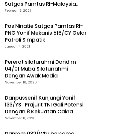
Satgas Pamtas RI-Malaysia
Yonif Raider 200/Bn
Februari 5, 2021
Pos Ninatie Satgas Pamtas RI-
PNG Yonif Mekanis 516/CY Gelar
Patroli Simpatik
Januari 4, 2021
Pererat silaturahmi Dandim
04/01 Muba Silaturrahmi
Dengan Awak Media
November 16, 2020
Danpussenif Kunjungi Yonif
133/YS : Prajurit TNI Gali Potensi
Dengan 8 Kekuatan Cakra
November 11, 2020
Danrem 032/Wbr bersama