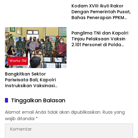
Kodam XVIII Ikuti Rakor
Dengan Pemerintah Pusat,
Bahas Penerapan PPKM
Warta TNI
Level 4
Panglima TNI dan Kapolri
Tinjau Pelaksaan Vaksin
2.101 Personel di Polda
Jatim
Warta TNI
Bangkitkan Sektor
Pariwisata Bali, Kapolri
Instruksikan Vaksinasi
Dikeroyok
Tinggalkan Balasan
Alamat email Anda tidak akan dipublikasikan.
Ruas yang
wajib ditandai
*