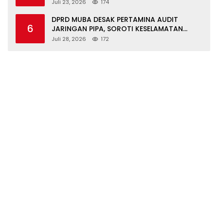
ORGANIK DAN IKAN NILA
Juli 23, 2026
174
DPRD MUBA DESAK PERTAMINA AUDIT
6
JARINGAN PIPA, SOROTI KESELAMATAN
WARGA JIRAK
Juli 28, 2026
172