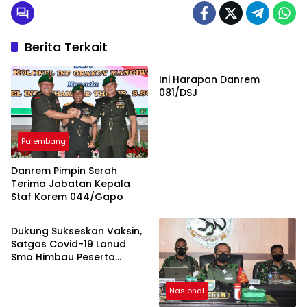
Berita Terkait
Warta TNI
Ini Harapan Danrem
081/DSJ
Palembang
Danrem Pimpin Serah
Terima Jabatan Kepala
Staf Korem 044/Gapo
Nasional
Dukung Sukseskan Vaksin,
Satgas Covid-19 Lanud
Smo Himbau Peserta
Vaksin Terapkan Prokes
Nasional