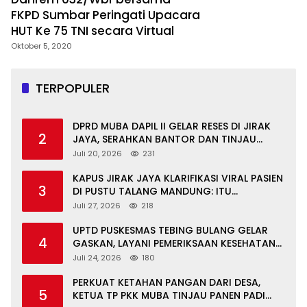
FKPD Sumbar Peringati Upacara
HUT Ke 75 TNI secara Virtual
Oktober 5, 2020
TERPOPULER
DPRD MUBA DAPIL II GELAR RESES DI JIRAK
2
JAYA, SERAHKAN BANTOR DAN TINJAU
JALAN RUSAK SERTA TPS 3R
Juli 20, 2026
231
KAPUS JIRAK JAYA KLARIFIKASI VIRAL PASIEN
3
DI PUSTU TALANG MANDUNG: ITU
MISKOMUNIKASI
Juli 27, 2026
218
UPTD PUSKESMAS TEBING BULANG GELAR
4
GASKAN, LAYANI PEMERIKSAAN KESEHATAN
GRATIS UNTUK ASN DI SUNGAI KERUH
Juli 24, 2026
180
PERKUAT KETAHAN PANGAN DARI DESA,
5
KETUA TP PKK MUBA TINJAU PANEN PADI