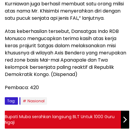
Kurniawan juga berhasil membuat satu orang milisi
atas nama Mr. Khisimbi menyerahkan diri dengan
satu pucuk senjata api jenis FAL,” lanjutnya.
Atas keberhasilan tersebut, Dansatgas Indo RDB
Monusco mengucapkan terima kasih atas kerja
keras prajurit Satgas dalam melaksanakan misi
khususnya di wilayah Axis Bendera yang merupakan
red zone basis Mai-mai Apanapale dan Twa
kelompok bersenjata paling reaktif di Republik
Demokratik Kongo. (Dispenad)
Pembaca:
420
Tag:
Nasional
Bupati Muba serahkan langsung BLT Untuk 1000 Guru
Ngaji