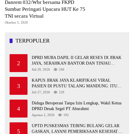
Danrem 032/Wbr bersama FKPD
Sumbar Peringati Upacara HUT Ke 75
TNI secara Virtual
Oktober 5, 2020
TERPOPULER
DPRD MUBA DAPIL II GELAR RESES DI JIRAK
2
JAYA, SERAHKAN BANTOR DAN TINJAU
JALAN RUSAK SERTA TPS 3R
Juli 20, 2026
240
KAPUS JIRAK JAYA KLARIFIKASI VIRAL
3
PASIEN DI PUSTU TALANG MANDUNG: ITU
MISKOMUNIKASI
Juli 27, 2026
229
Diduga Beroperasi Tanpa Izin Lengkap, Wakil Ketua
4
DPRD Desak Segel PT Aburahmi
Agustus 2, 2026
192
UPTD PUSKESMAS TEBING BULANG GELAR
5
GASKAN, LAYANI PEMERIKSAAN KESEHATAN