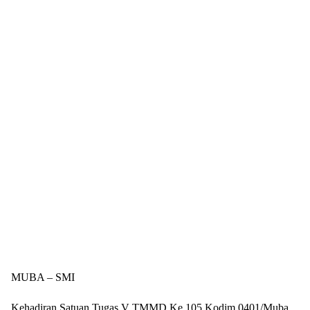
MUBA – SMI
Kehadiran Satuan Tugas V TMMD Ke 105 Kodim 0401/Muba