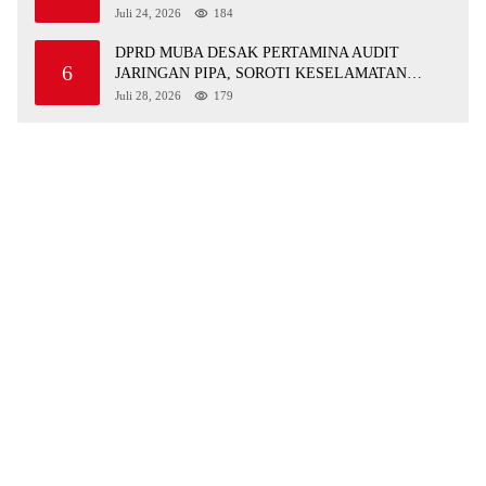
GRATIS UNTUK ASN DI SUNGAI KERUH
Juli 24, 2026
184
DPRD MUBA DESAK PERTAMINA AUDIT
6
JARINGAN PIPA, SOROTI KESELAMATAN
WARGA JIRAK
Juli 28, 2026
179