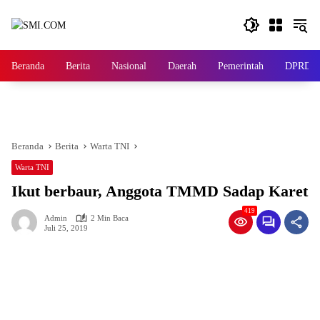
Langsung
ke
konten
Beranda
Berita
Nasional
Daerah
Pemerintah
DPRD
Beranda
Berita
Warta TNI
Warta TNI
Ikut berbaur, Anggota TMMD Sadap Karet
419
Admin
2 Min Baca
Juli 25, 2019