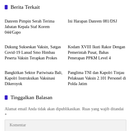
Berita Terkait
Palembang
Warta TNI
Danrem Pimpin Serah Terima
Ini Harapan Danrem 081/DSJ
Jabatan Kepala Staf Korem
044/Gapo
Nasional
Nasional
Dukung Sukseskan Vaksin, Satgas
Kodam XVIII Ikuti Rakor Dengan
Covid-19 Lanud Smo Himbau
Pemerintah Pusat, Bahas
Peserta Vaksin Terapkan Prokes
Penerapan PPKM Level 4
Warta TNI
Warta TNI
Bangkitkan Sektor Pariwisata Bali,
Panglima TNI dan Kapolri Tinjau
Kapolri Instruksikan Vaksinasi
Pelaksaan Vaksin 2.101 Personel di
Dikeroyok
Polda Jatim
Tinggalkan Balasan
Alamat email Anda tidak akan dipublikasikan.
Ruas yang wajib ditandai
*