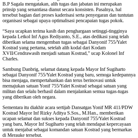
B.P Sagala mengatakan, alih tugas dan jabatan ini merupakan
prinsip yang senantiasa dianut secara konsisten. Pasalnya, hal
tersebut bagian dari proses kaderisasi serta penyegaran dan tuntutan
organisasi sebagai upaya optimalisasi pencapaian tugas pokok.
“Saya ucapkan terima kasih dan penghargaan setinggi-tingginya
kepada Letkol Inf Agus Rediyanto, S.E., atas dedikasi yang telah
diberikan selama mengemban tugas sebagai Danyonif 755/Yalet
Kostrad yang pertama, setelah alih kodal dari Kodam
XVII/Cendrawasih menjadi satuan Kostrad,” ucap Kolonel Inf
Charles.
Sambung Danbrig, selamat datang kepada Mayor Inf Sugiharto
sebagai Danyonif 755/Yalet Kostrad yang baru, semoga kedepannya
bisa menjaga, mempertahankan dan terus berinovasi untuk
memajukan satuan Yonif 755/Yalet Kostrad sebagai satuan yang
militan dan selalu berhasil dalam menjalankan semua tugas-tugas
yang diberikan oleh negara.
Sementara itu diakhir acara sertijab Dansatgas Yonif MR 411/PDW
Kostrad Mayor Inf Rizky Aditya S.Sos., M.Han., memberikan
ucapan selamat dan sukses kepada Danyonif 755/Yalet Kostrad
yang baru, Mayor Inf Sugiharto yang telah mendapat kepercayaan
untuk menjabat sebagai komandan satuan Kostrad yang bermarkas
di Merauke tersebut.