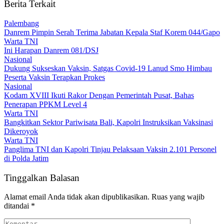
Berita Terkait
Palembang
Danrem Pimpin Serah Terima Jabatan Kepala Staf Korem 044/Gapo
Warta TNI
Ini Harapan Danrem 081/DSJ
Nasional
Dukung Sukseskan Vaksin, Satgas Covid-19 Lanud Smo Himbau
Peserta Vaksin Terapkan Prokes
Nasional
Kodam XVIII Ikuti Rakor Dengan Pemerintah Pusat, Bahas
Penerapan PPKM Level 4
Warta TNI
Bangkitkan Sektor Pariwisata Bali, Kapolri Instruksikan Vaksinasi
Dikeroyok
Warta TNI
Panglima TNI dan Kapolri Tinjau Pelaksaan Vaksin 2.101 Personel
di Polda Jatim
Tinggalkan Balasan
Alamat email Anda tidak akan dipublikasikan.
Ruas yang wajib
ditandai
*