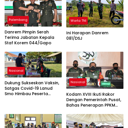
Palembang
Warta TNI
Danrem Pimpin Serah
Ini Harapan Danrem
Terima Jabatan Kepala
081/DSJ
Staf Korem 044/Gapo
Nasional
Nasional
Dukung Sukseskan Vaksin,
Satgas Covid-19 Lanud
Smo Himbau Peserta
Kodam XVIII Ikuti Rakor
Vaksin Terapkan Prokes
Dengan Pemerintah Pusat,
Bahas Penerapan PPKM
Level 4