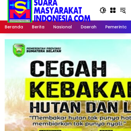
Langsung
ke
konten
Beranda
Berita
Nasional
Daerah
Pemerintah