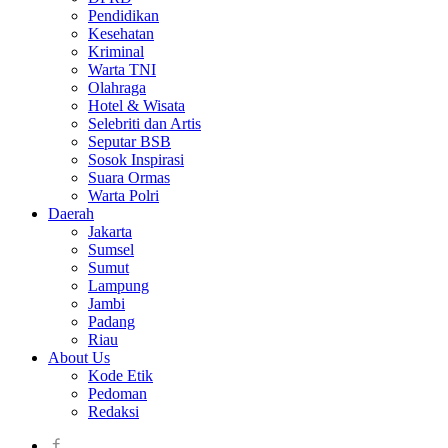
Pendidikan
Kesehatan
Kriminal
Warta TNI
Olahraga
Hotel & Wisata
Selebriti dan Artis
Seputar BSB
Sosok Inspirasi
Suara Ormas
Warta Polri
Daerah
Jakarta
Sumsel
Sumut
Lampung
Jambi
Padang
Riau
About Us
Kode Etik
Pedoman
Redaksi