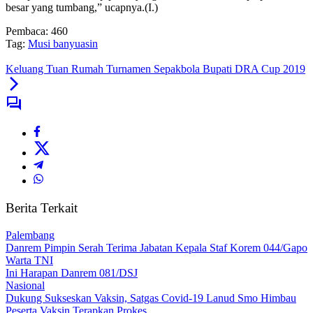
besar yang tumbang,” ucapnya.(I.)
Pembaca:
460
Tag:
Musi banyuasin
Keluang Tuan Rumah Turnamen Sepakbola Bupati DRA Cup 2019
Berita Terkait
Palembang
Danrem Pimpin Serah Terima Jabatan Kepala Staf Korem 044/Gapo
Warta TNI
Ini Harapan Danrem 081/DSJ
Nasional
Dukung Sukseskan Vaksin, Satgas Covid-19 Lanud Smo Himbau
Peserta Vaksin Terapkan Prokes