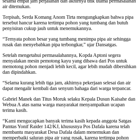
selama empat jam perjalanan dan akhirnya titik utama permasalahan
air ditemukan.
Terpisah, Serda Komang Anom Tirta mengungkapkan bahwa pipa
tersebut hancur karena tertimpa pohon yang tumbang dan butuh
penyisiran cukup jauh untuk menemukannya.
“Ternyata pohon besar yang tumbang menimpa pipa air sehingga
rusak dan menyebabkan pipa terbongkar,” ujar Dansatgas.
Setelah mengetahui permasalahannya, Kopda Aptoni segera
menyalakan mesin pemotong kayu yang dibawa dari Pos untuk
memotong pohon menjadi lebih kecil, agar lebih mudah dibersihkan
dan dipindahkan.
“Selama kurang lebih tiga jam, akhirnya pekerjaan selesai dan air
dapat mengalir kembali dan senyum bahaga dari warga terpancar.
Gabriel Manek dan Titus Moruk selaku Kepala Dusun Kaisahe dan
Webua A atas nama warga masyarakat menyampaikan ucapan
terima kasih.
“Kami mengucapkan banyak terima kasih kepada anggota Satgas
Pamtas Yonif Raider 142/KJ, khususnya Pos Dafala karena telah
membantu masyarakat Desa Dafala dalam menemukan dan
memperbaiki saluran pipa air yang rusak, karena tertimpa pohon