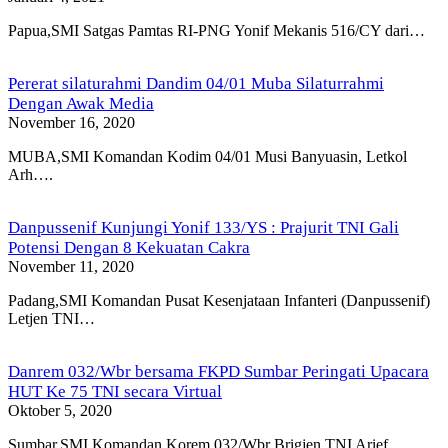
Papua,SMI Satgas Pamtas RI-PNG Yonif Mekanis 516/CY dari…
Pererat silaturahmi Dandim 04/01 Muba Silaturrahmi
Dengan Awak Media
November 16, 2020
MUBA,SMI Komandan Kodim 04/01 Musi Banyuasin, Letkol
Arh….
Danpussenif Kunjungi Yonif 133/YS : Prajurit TNI Gali
Potensi Dengan 8 Kekuatan Cakra
November 11, 2020
Padang,SMI Komandan Pusat Kesenjataan Infanteri (Danpussenif)
Letjen TNI…
Danrem 032/Wbr bersama FKPD Sumbar Peringati Upacara
HUT Ke 75 TNI secara Virtual
Oktober 5, 2020
Sumbar,SMI Komandan Korem 032/Wbr Brigjen TNI Arief