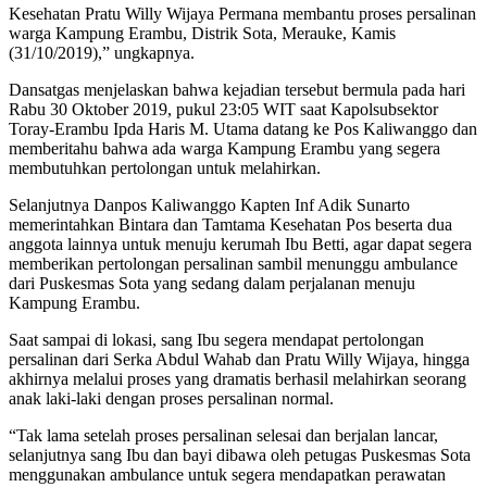
Kesehatan Pratu Willy Wijaya Permana membantu proses persalinan
warga Kampung Erambu, Distrik Sota, Merauke, Kamis
(31/10/2019),” ungkapnya.
Dansatgas menjelaskan bahwa kejadian tersebut bermula pada hari
Rabu 30 Oktober 2019, pukul 23:05 WIT saat Kapolsubsektor
Toray-Erambu Ipda Haris M. Utama datang ke Pos Kaliwanggo dan
memberitahu bahwa ada warga Kampung Erambu yang segera
membutuhkan pertolongan untuk melahirkan.
Selanjutnya Danpos Kaliwanggo Kapten Inf Adik Sunarto
memerintahkan Bintara dan Tamtama Kesehatan Pos beserta dua
anggota lainnya untuk menuju kerumah Ibu Betti, agar dapat segera
memberikan pertolongan persalinan sambil menunggu ambulance
dari Puskesmas Sota yang sedang dalam perjalanan menuju
Kampung Erambu.
Saat sampai di lokasi, sang Ibu segera mendapat pertolongan
persalinan dari Serka Abdul Wahab dan Pratu Willy Wijaya, hingga
akhirnya melalui proses yang dramatis berhasil melahirkan seorang
anak laki-laki dengan proses persalinan normal.
“Tak lama setelah proses persalinan selesai dan berjalan lancar,
selanjutnya sang Ibu dan bayi dibawa oleh petugas Puskesmas Sota
menggunakan ambulance untuk segera mendapatkan perawatan