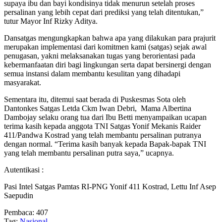
supaya ibu dan bayi kondisinya tidak menurun setelah proses
persalinan yang lebih cepat dari prediksi yang telah ditentukan,”
tutur Mayor Inf Rizky Aditya.
Dansatgas mengungkapkan bahwa apa yang dilakukan para prajurit
merupakan implementasi dari komitmen kami (satgas) sejak awal
penugasan, yakni melaksanakan tugas yang berorientasi pada
kebermanfaatan diri bagi lingkungan serta dapat bersinergi dengan
semua instansi dalam membantu kesulitan yang dihadapi
masyarakat.
Sementara itu, ditemui saat berada di Puskesmas Sota oleh
Dantonkes Satgas Letda Ckm Iwan Debri, Mama Albertina
Dambojay selaku orang tua dari Ibu Betti menyampaikan ucapan
terima kasih kepada anggota TNI Satgas Yonif Mekanis Raider
411/Pandwa Kostrad yang telah membantu persalinan putranya
dengan normal. “Terima kasih banyak kepada Bapak-bapak TNI
yang telah membantu persalinan putra saya,” ucapnya.
Autentikasi :
Pasi Intel Satgas Pamtas RI-PNG Yonif 411 Kostrad, Lettu Inf Asep
Saepudin
Pembaca:
407
Tag:
Nasional