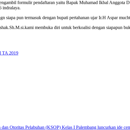
k mengambil formulir pendaftaran yaitu Bapak Muhamad Ikbal Anggota
 indralaya.
gn siapa pun termasuk dengan bupati pertahanan ujar Ir.H Aspar muc
Ishak.Sh.M.si.kami membuka diri untuk berkoalisi dengan siapapun buk
II TA 2019
 dan Otoritas Pelabuhan (KSOP) Kelas I Palembang luncurkan ide ce