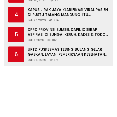
Juli 20, 2026
227
KAPUS JIRAK JAYA KLARIFIKASI VIRAL PASIEN
4
DI PUSTU TALANG MANDUNG: ITU
MISKOMUNIKASI
Juli 27, 2026
214
DPRD PROVINSI SUMSEL DAPIL IX SERAP
5
ASPIRASI DI SUNGAI KERUH: KADES & TOKOH
DESAK INFRASTRUKTUR, PENDIDIKAN,
Juli 7, 2026
182
EKONOMI
UPTD PUSKESMAS TEBING BULANG GELAR
6
GASKAN, LAYANI PEMERIKSAAN KESEHATAN
GRATIS UNTUK ASN DI SUNGAI KERUH
Juli 24, 2026
178