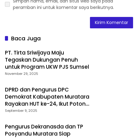
Simpan nama, email, dan situs web saya pada
peramban ini untuk komentar saya berikutnya.
Baca Juga
PT. Tirta Sriwijaya Maju
Tegaskan Dukungan Penuh
untuk Program UKW PJS Sumsel
November 29, 2025
DPRD dan Pengurus DPC
Demokrat Kabupaten Muratara
Rayakan HUT ke-24, Ikut Potong
Tumpeng
September 9, 2025
Pengurus Dekranasda dan TP
Posyandu Muratara Siap