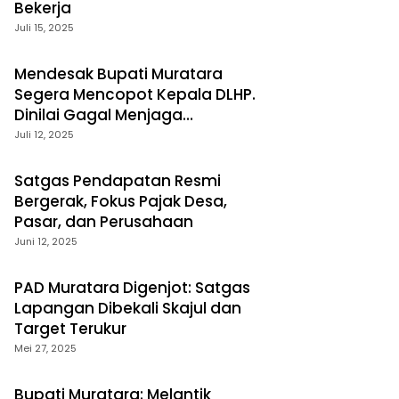
Bekerja
Juli 15, 2025
Mendesak Bupati Muratara
Segera Mencopot Kepala DLHP.
Dinilai Gagal Menjaga
Kelestarian Lingkungan
Juli 12, 2025
Satgas Pendapatan Resmi
Bergerak, Fokus Pajak Desa,
Pasar, dan Perusahaan
Juni 12, 2025
PAD Muratara Digenjot: Satgas
Lapangan Dibekali Skajul dan
Target Terukur
Mei 27, 2025
Bupati Muratara: Melantik