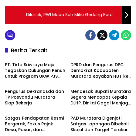
Dilantik, PWI Muba Sah Miliki Gedung Baru
Berita Terkait
Muratara
Muratara
PT. Tirta Sriwijaya Maju
DPRD dan Pengurus DPC
Tegaskan Dukungan Penuh
Demokrat Kabupaten
untuk Program UKW PJS
Muratara Rayakan HUT ke-
Muratara
Muratara
Sumsel
24, Ikut Potong Tumpeng
Pengurus Dekranasda dan
Mendesak Bupati Muratara
TP Posyandu Muratara
Segera Mencopot Kepala
Siap Bekerja
DLHP. Dinilai Gagal Menjaga
Muratara
Muratara
Kelestarian Lingkungan
Satgas Pendapatan Resmi
PAD Muratara Digenjot:
Bergerak, Fokus Pajak
Satgas Lapangan Dibekali
Desa, Pasar, dan
Skajul dan Target Terukur
Perusahaan