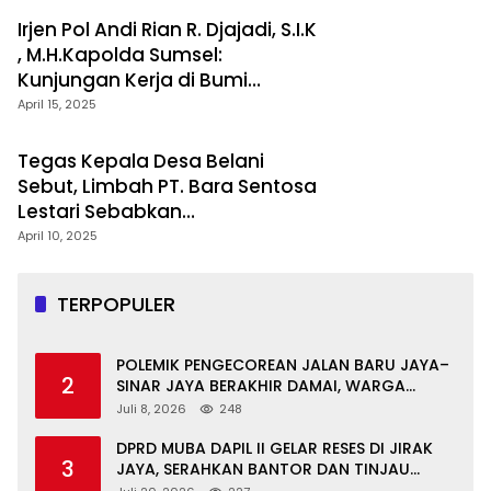
Irjen Pol Andi Rian R. Djajadi, S.I.K
, M.H.Kapolda Sumsel:
Kunjungan Kerja di Bumi
Berselang Serundingan
April 15, 2025
Tegas Kepala Desa Belani
Sebut, Limbah PT. Bara Sentosa
Lestari Sebabkan
Pendangkalan Sungai
April 10, 2025
TERPOPULER
POLEMIK PENGECOREAN JALAN BARU JAYA–
2
SINAR JAYA BERAKHIR DAMAI, WARGA
APRESIASI PERAN FORKOPIMCAM DAN DPRD
Juli 8, 2026
248
MUBA
DPRD MUBA DAPIL II GELAR RESES DI JIRAK
3
JAYA, SERAHKAN BANTOR DAN TINJAU
JALAN RUSAK SERTA TPS 3R