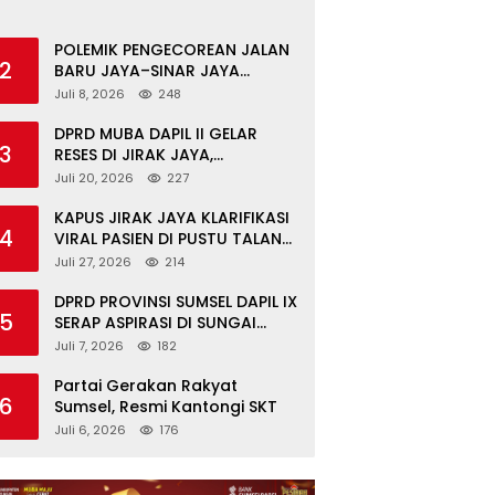
POLEMIK PENGECOREAN JALAN
2
BARU JAYA–SINAR JAYA
BERAKHIR DAMAI, WARGA
Juli 8, 2026
248
APRESIASI PERAN
FORKOPIMCAM DAN DPRD
DPRD MUBA DAPIL II GELAR
3
MUBA
RESES DI JIRAK JAYA,
SERAHKAN BANTOR DAN
Juli 20, 2026
227
TINJAU JALAN RUSAK SERTA
TPS 3R
KAPUS JIRAK JAYA KLARIFIKASI
4
VIRAL PASIEN DI PUSTU TALANG
MANDUNG: ITU MISKOMUNIKASI
Juli 27, 2026
214
DPRD PROVINSI SUMSEL DAPIL IX
5
SERAP ASPIRASI DI SUNGAI
KERUH: KADES & TOKOH DESAK
Juli 7, 2026
182
INFRASTRUKTUR, PENDIDIKAN,
EKONOMI
Partai Gerakan Rakyat
6
Sumsel, Resmi Kantongi SKT
Juli 6, 2026
176