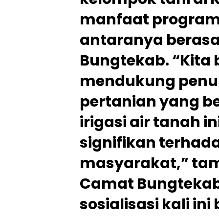
manfaat program 
antaranya berasa
Bungtekab. “Kita
mendukung penuh
pertanian yang b
irigasi air tanah 
signifikan terhad
masyarakat,” tam
Camat Bungtekab
sosialisasi kali i