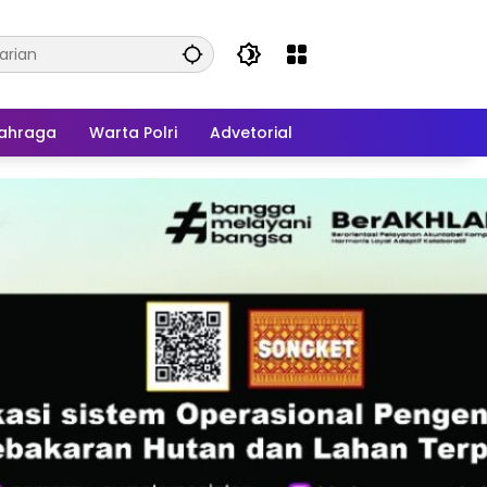
ahraga
Warta Polri
Advetorial