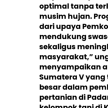
optimal tanpa te
musim hujan. Pro
dari upaya Pemk
mendukung swa
sekaligus mening
masyarakat,” ung
menyampaikan ap
Sumatera V yang t
besar dalam pemb
pertanian di Pada
kelompok tani di