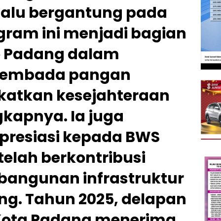
rlalu bergantung pada
gram ini menjadi bagian
o Padang dalam
sembada pangan
katkan kesejahteraan
kapnya. Ia juga
resiasi kepada BWS
elah berkontribusi
angunan infrastruktur
ng. Tahun 2025, delapan
 Kota Padang menerima