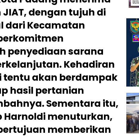
JIAT, dengan tujuh di
l dari Kecamatan
 berkomitmen
 penyediaan sarana
erkelanjutan. Kehadiran
ini tentu akan berdampak
ap hasil pertanian
bahnya. Sementara itu,
 Harnoldi menuturkan,
ni bertujuan memberikan