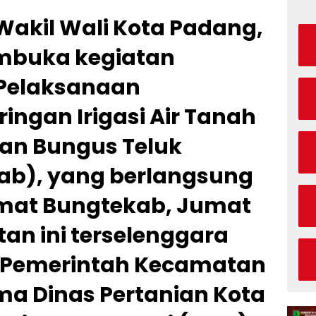
Wakil Wali Kota Padang,
mbuka kegiatan
s Pelaksanaan
ngan Irigasi Air Tanah
tan Bungus Teluk
ab), yang berlangsung
amat Bungtekab, Jumat
tan ini terselenggara
i Pemerintah Kecamatan
a Dinas Pertanian Kota