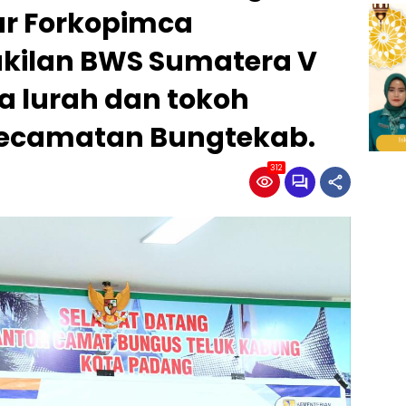
sur Forkopimca
kilan BWS Sumatera V
a lurah dan tokoh
ecamatan Bungtekab.
312