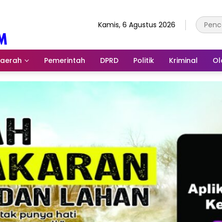
Kamis, 6 Agustus 2026
aerah
Pemerintah
DPRD
Politik
Kriminal
Ol