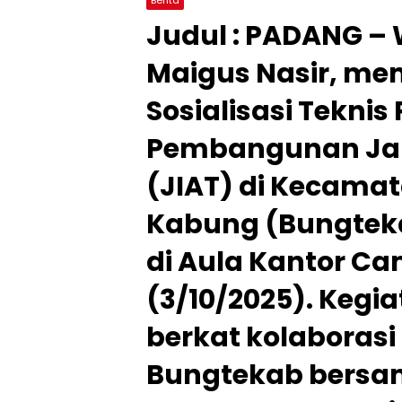
Judul : PADANG – 
Maigus Nasir, me
Sosialisasi Tekni
Pembangunan Jari
(JIAT) di Kecama
Kabung (Bungtek
di Aula Kantor C
(3/10/2025). Kegia
berkat kolaboras
Bungtekab bersam