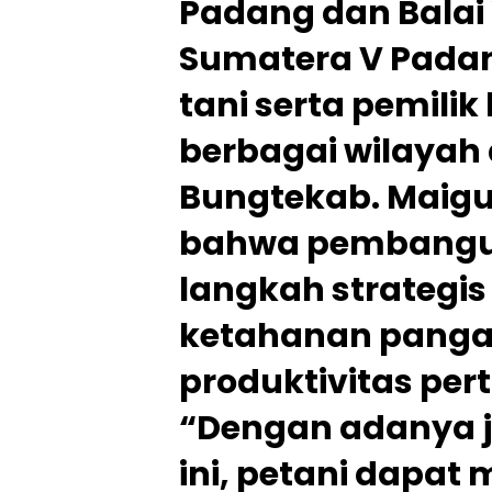
Padang dan Balai
Sumatera V Padan
tani serta pemilik
berbagai wilayah
Bungtekab. Maig
bahwa pembangu
langkah strategi
ketahanan panga
produktivitas per
“Dengan adanya ja
ini, petani dapat 