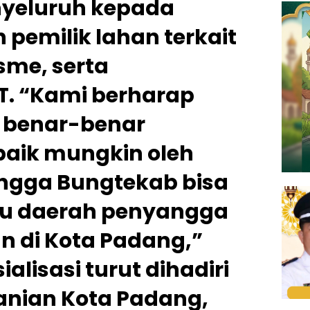
eluruh kepada
 pemilik lahan terkait
me, serta
T. “Kami berharap
 benar-benar
aik mungkin oleh
ngga Bungtekab bisa
tu daerah penyangga
 di Kota Padang,”
ialisasi turut dihadiri
anian Kota Padang,