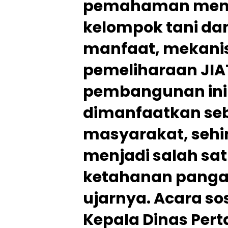
pemahaman meny
kelompok tani dan
manfaat, mekanis
pemeliharaan JIA
pembangunan ini
dimanfaatkan seb
masyarakat, sehi
menjadi salah sa
ketahanan pangan
ujarnya. Acara sos
Kepala Dinas Pert