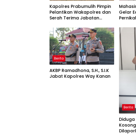
Kapolres Prabumulih Pimpin
Mahasi
Pelantikan Wakapolres dan
Gelar 
Serah Terima Jabatan
Pernika
Pejabat Utama
Insan 
Telang
Berita
AKBP Ramadhona, S.H., S.I.K
Jabat Kapolres Way Kanan
Berita
Diduga
Kosong
Dilapor