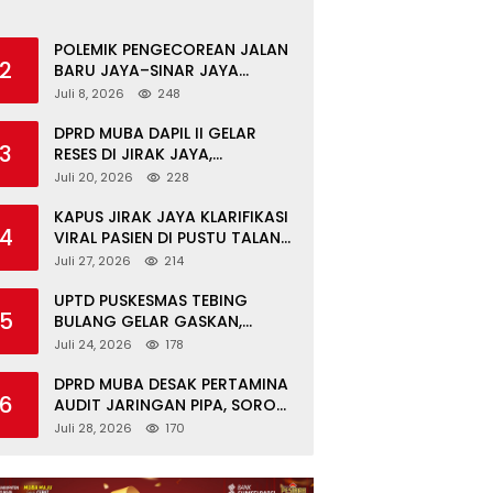
POLEMIK PENGECOREAN JALAN
2
BARU JAYA–SINAR JAYA
BERAKHIR DAMAI, WARGA
Juli 8, 2026
248
APRESIASI PERAN
FORKOPIMCAM DAN DPRD
DPRD MUBA DAPIL II GELAR
3
MUBA
RESES DI JIRAK JAYA,
SERAHKAN BANTOR DAN
Juli 20, 2026
228
TINJAU JALAN RUSAK SERTA
TPS 3R
KAPUS JIRAK JAYA KLARIFIKASI
4
VIRAL PASIEN DI PUSTU TALANG
MANDUNG: ITU MISKOMUNIKASI
Juli 27, 2026
214
UPTD PUSKESMAS TEBING
5
BULANG GELAR GASKAN,
LAYANI PEMERIKSAAN
Juli 24, 2026
178
KESEHATAN GRATIS UNTUK ASN
DI SUNGAI KERUH
DPRD MUBA DESAK PERTAMINA
6
AUDIT JARINGAN PIPA, SOROTI
KESELAMATAN WARGA JIRAK
Juli 28, 2026
170