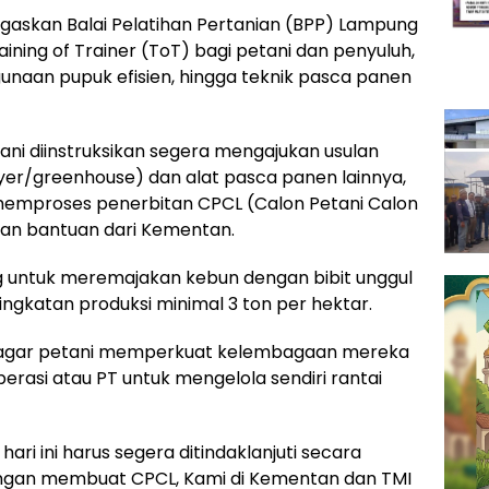
gaskan Balai Pelatihan Pertanian (BPP) Lampung
ning of Trainer (ToT) bagi petani dan penyuluh,
aan pupuk efisien, hingga teknik pasca panen
ni diinstruksikan segera mengajukan usulan
ryer/greenhouse) dan alat pasca panen lainnya,
memproses penerbitan CPCL (Calon Petani Calon
uan bantuan dari Kementan.
ng untuk meremajakan kebun dengan bibit unggul
ngkatan produksi minimal 3 ton per hektar.
agar petani memperkuat kelembagaan mereka
erasi atau PT untuk mengelola sendiri rantai
ari ini harus segera ditindaklanjuti secara
engan membuat CPCL, Kami di Kementan dan TMI