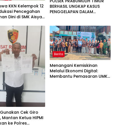
POLSEK PRABUMULIH TIMUR
swa KKN Kelempok 12
BERHASIL UNGKAP KASUS
Edukasi Pencegahan
PENGGELAPAN DALAM
han Dini di SMK Aisyah
JABATAN, PELAKU DIAMANKAN
Utama Desa Tanjung
TEAM OPSNAL URC
Berita
Menangani Kemiskinan
Melalui Ekonomi Digital:
Membantu Pemasaran UMKN
Desa
 Gunakan Cek Giro
, Mantan Ketua HIPMI
kan ke Polres