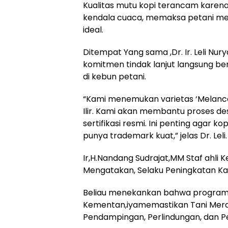
Kualitas mutu kopi terancam karena
kendala cuaca, memaksa petani menj
ideal.
Ditempat Yang sama ,Dr. Ir. Leli Nu
komitmen tindak lanjut langsung berh
di kebun petani.
“Kami menemukan varietas ‘Melanca
Ilir. Kami akan membantu proses des
sertifikasi resmi. Ini penting agar kop
punya trademark kuat,” jelas Dr. Leli.
Ir,H.Nandang Sudrajat,MM Staf ahli 
Mengatakan, Selaku Peningkatan Ka
Beliau menekankan bahwa program ini
Kementan,iyamemastikan Tani Merd
Pendampingan, Perlindungan, dan P