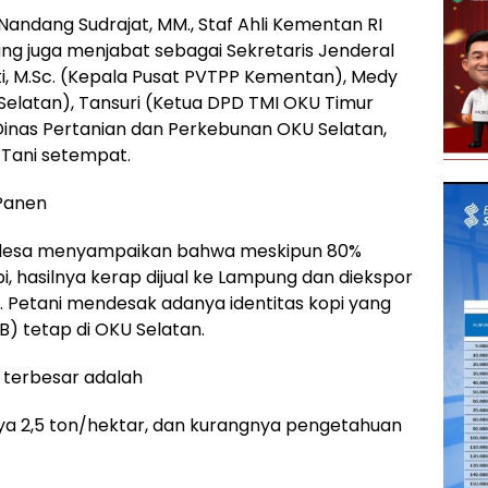
H. Nandang Sudrajat, MM., Staf Ahli Kementan RI
ng juga menjabat sebagai Sekretaris Jenderal
ryati, M.Sc. (Kepala Pusat PVTPP Kementan), Medy
latan), Tansuri (Ketua DPD TMI OKU Timur
 Dinas Pertanian dan Perkebunan OKU Selatan,
Tani setempat.
 Panen
h desa menyampaikan bahwa meskipun 80%
, hasilnya kerap dijual ke Lampung dan diekspor
Petani mendesak adanya identitas kopi yang
RB) tetap di OKU Selatan.
 terbesar adalah
nya 2,5 ton/hektar, dan kurangnya pengetahuan