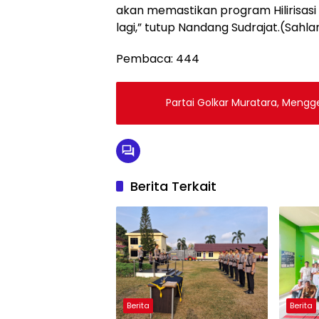
akan memastikan program Hilirisasi i
lagi,” tutup Nandang Sudrajat.(Sahla
Pembaca:
444
Partai Golkar Muratara, Mengg
Berita Terkait
Berita
Berita