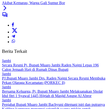
Akibat Kemarau, Warga Gali Sumur Bor
Berita Terkait
Jambi
Secara Resmi Pj. Bupati Muaro Jambi Raden Najmi Lepas 196
Calon Jemaah Haji di Rumah Dinas Bupati
Jambi
PJ.Bupati Muaro Jambi Drs. Raden Najmi Secara Resmi Membuka
Pekan Olaraga Kecamatan (PORKEC ll)
Jambi
Bersama Keluarga, Pj. Bupati Muaro Jambi Melaksanakan Sholat
Idul fitri 1 Syawal 1445 Hijriah di Masjid Agung Al Abror
Jambi
Penjabat Bupati Muaro Jambi Bachyuni ditemani istri dan putranya
Keliling kampung menemui sejumlah warga miskin untuk