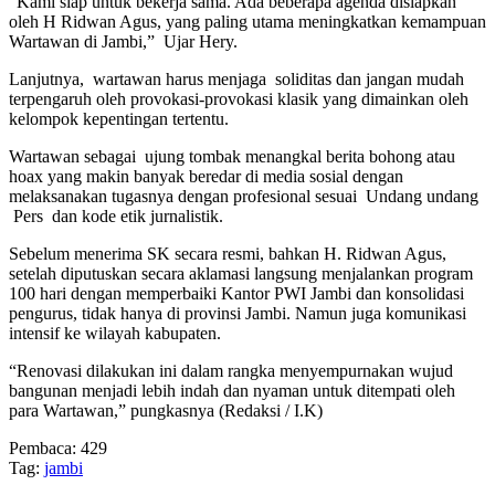
“Kami siap untuk bekerja sama. Ada beberapa agenda disiapkan
oleh H Ridwan Agus, yang paling utama meningkatkan kemampuan
Wartawan di Jambi,” Ujar Hery.
Lanjutnya, wartawan harus menjaga soliditas dan jangan mudah
terpengaruh oleh provokasi-provokasi klasik yang dimainkan oleh
kelompok kepentingan tertentu.
Wartawan sebagai ujung tombak menangkal berita bohong atau
hoax yang makin banyak beredar di media sosial dengan
melaksanakan tugasnya dengan profesional sesuai Undang undang
Pers dan kode etik jurnalistik.
Sebelum menerima SK secara resmi, bahkan H. Ridwan Agus,
setelah diputuskan secara aklamasi langsung menjalankan program
100 hari dengan memperbaiki Kantor PWI Jambi dan konsolidasi
pengurus, tidak hanya di provinsi Jambi. Namun juga komunikasi
intensif ke wilayah kabupaten.
“Renovasi dilakukan ini dalam rangka menyempurnakan wujud
bangunan menjadi lebih indah dan nyaman untuk ditempati oleh
para Wartawan,” pungkasnya (Redaksi / I.K)
Pembaca:
429
Tag:
jambi