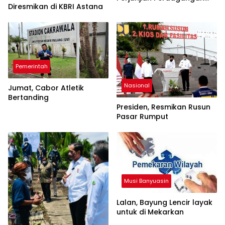
Diresmikan di KBRI Astana
Bebas Indonesia-Eurasia
Economic Union (EAEU)
Pemerintah
Nasional
Jumat, Cabor Atletik
Bertanding
Presiden, Resmikan Rusun
Pasar Rumput
Musi Banyuasin
Lalan, Bayung Lencir layak
untuk di Mekarkan