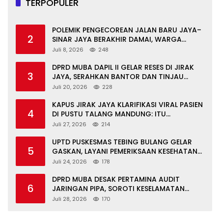
TERPOPULER
POLEMIK PENGECOREAN JALAN BARU JAYA–
2
SINAR JAYA BERAKHIR DAMAI, WARGA
APRESIASI PERAN FORKOPIMCAM DAN DPRD
Juli 8, 2026
248
MUBA
DPRD MUBA DAPIL II GELAR RESES DI JIRAK
3
JAYA, SERAHKAN BANTOR DAN TINJAU
JALAN RUSAK SERTA TPS 3R
Juli 20, 2026
228
KAPUS JIRAK JAYA KLARIFIKASI VIRAL PASIEN
4
DI PUSTU TALANG MANDUNG: ITU
MISKOMUNIKASI
Juli 27, 2026
214
UPTD PUSKESMAS TEBING BULANG GELAR
5
GASKAN, LAYANI PEMERIKSAAN KESEHATAN
GRATIS UNTUK ASN DI SUNGAI KERUH
Juli 24, 2026
178
DPRD MUBA DESAK PERTAMINA AUDIT
6
JARINGAN PIPA, SOROTI KESELAMATAN
WARGA JIRAK
Juli 28, 2026
170