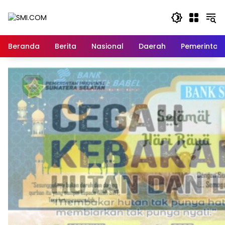
Langsung
ke
konten
Beranda
Berita
Nasional
Daerah
Pemerintah