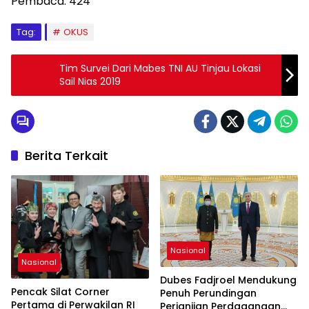
Pembaca:
424
Tag:
OKUS
Tim Survei Dari Mabes TNI AU Tinjau Lokasi
Sail Nias 2019
Berita Terkait
Nasional
Nasional
Dubes Fadjroel Mendukung
Pencak Silat Corner
Penuh Perundingan
Pertama di Perwakilan RI
Perjanjian Perdagangan