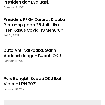
Presiden dan Evaluasi
Penerapan PPKM Level IV di Luar
Agustus 8, 2021
Jawa Bali
Presiden: PPKM Darurat Dibuka
Bertahap pada 26 Juli, Jika
Tren Kasus Covid-19 Menurun
Juli 21, 2021
Duta Anti Narkotika, Gann
Audensi dengan Bupati OKU
Februari 11, 2021
Pers Bangkit, Bupati OKU Ikuti
Vidcon HPN 2021
Februari 10, 2021