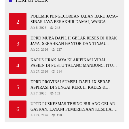
TERPOPULER
POLEMIK PENGECOREAN JALAN BARU JAYA–
2
SINAR JAYA BERAKHIR DAMAI, WARGA
APRESIASI PERAN FORKOPIMCAM DAN DPRD
Juli 8, 2026
248
MUBA
DPRD MUBA DAPIL II GELAR RESES DI JIRAK
3
JAYA, SERAHKAN BANTOR DAN TINJAU
JALAN RUSAK SERTA TPS 3R
Juli 20, 2026
227
KAPUS JIRAK JAYA KLARIFIKASI VIRAL
4
PASIEN DI PUSTU TALANG MANDUNG: ITU
MISKOMUNIKASI
Juli 27, 2026
214
DPRD PROVINSI SUMSEL DAPIL IX SERAP
5
ASPIRASI DI SUNGAI KERUH: KADES &
TOKOH DESAK INFRASTRUKTUR,
Juli 7, 2026
182
PENDIDIKAN, EKONOMI
UPTD PUSKESMAS TEBING BULANG GELAR
6
GASKAN, LAYANI PEMERIKSAAN KESEHATAN
GRATIS UNTUK ASN DI SUNGAI KERUH
Juli 24, 2026
178