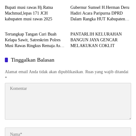
Bupati musi rawas Hj.Ratna
Gubernur Sumsel H.Herman Deru
Machmud,lepas 171 JCH
Hadiri Acara Paripurna DPRD
kabupaten musi rawas 2025
Dalam Rangka HUT Kabupaten
Musi Rawas
Musi Rawas
Musi Rawas Ke-82
Tertangkap Tangan Curi Buah
PANTARLIH KELURAHAN
Kelapa Sawit, Satreskrim Polres
BANGUN JAYA GENCAR
Musi Rawas Ringkus Remaja Asal
MELAKUKAN COKLIT
Ciptodadi
Tinggalkan Balasan
Alamat email Anda tidak akan dipublikasikan.
Ruas yang wajib ditandai
*