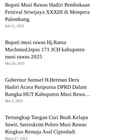
Bupati Musi Rawas Hadiri Pembukaan
Festival Sriwijaya XXXIII di Monpera
Palembang
Juli 11, 2025
Bupati musi rawas Hj.Ratna
Machmud,lepas 171 JCH kabupaten
musi rawas 2025
Mei 20, 2025
Gubernur Sumsel H.Herman Deru
Hadiri Acara Paripurna DPRD Dalam
Rangka HUT Kabupaten Musi Rawas
Ke-82
Mei 3, 2025
Tertangkap Tangan Curi Buah Kelapa
Sawit, Satreskrim Polres Musi Rawas
Ringkus Remaja Asal Ciptodadi
Maret 17, 2025