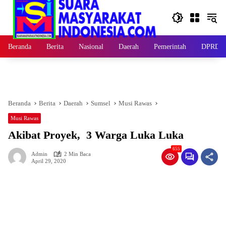
Langsung
ke
konten
Beranda
Berita
Nasional
Daerah
Pemerintah
DPRD
Beranda
Berita
Daerah
Sumsel
Musi Rawas
Musi Rawas
Akibat Proyek, 3 Warga Luka Luka
655
Admin
2 Min Baca
April 29, 2020