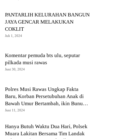
PANTARLIH KELURAHAN BANGUN
JAYA GENCAR MELAKUKAN
COKLIT
Juli 1, 2024
Komentar pemuda bts ulu, seputar
pilkada musi rawas
Juni 30, 2024
Polres Musi Rawas Ungkap Fakta
Baru, Korban Persetubuhan Anak di
Bawah Umur Bertambah, ikin Bunuh
Tetangga Dipicu Hutang Rp 350.000
Juni 11, 2024
Hanya Butuh Waktu Dua Hari, Polsek
Muara Lakitan Bersama Tim Landak