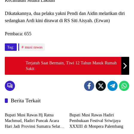
Kecamatan Muara Lakitan
Dikatakannya, dua pelaku yakni Pendi dan Aidin melarikan diri
sedangkan Ardi kini dirawat di RS Siti Aisyah. (Erwan)
Pembaca:
655
Tag:
musi rawas
Terjatuh Saat Bermain, Tiwi 12 Tahun Masuk Rumah
Sakit
Berita Terkait
Musi Rawas
Musi Rawas
Bupati Musi Rawas Hj Ratna
Bupati Musi Rawas Hadiri
Machmud, Hadiri Puncak Acara
Pembukaan Festival Sriwijaya
Hari Jadi Provinsi Sumatra Selatan
XXXIII di Monpera Palembang
Musi Rawas
Advetorial
ke-79 tahun 2025