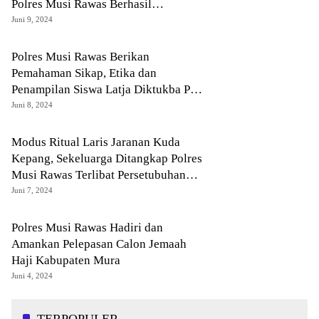
Polres Musi Rawas Berhasil
Menangkap Pelaku Pembunuhan
Juni 9, 2024
Polres Musi Rawas Berikan
Pemahaman Sikap, Etika dan
Penampilan Siswa Latja Diktukba Polri
Gel I 2024 SPN Polda Sumsel
Juni 8, 2024
Modus Ritual Laris Jaranan Kuda
Kepang, Sekeluarga Ditangkap Polres
Musi Rawas Terlibat Persetubuhan
Anak Di Bawah Umur
Juni 7, 2024
Polres Musi Rawas Hadiri dan
Amankan Pelepasan Calon Jemaah
Haji Kabupaten Mura
Juni 4, 2024