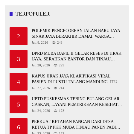
TERPOPULER
POLEMIK PENGECOREAN JALAN BARU JAYA–
2
SINAR JAYA BERAKHIR DAMAI, WARGA
APRESIASI PERAN FORKOPIMCAM DAN DPRD
Juli 8, 2026
249
MUBA
DPRD MUBA DAPIL II GELAR RESES DI JIRAK
3
JAYA, SERAHKAN BANTOR DAN TINJAU
JALAN RUSAK SERTA TPS 3R
Juli 20, 2026
229
KAPUS JIRAK JAYA KLARIFIKASI VIRAL
4
PASIEN DI PUSTU TALANG MANDUNG: ITU
MISKOMUNIKASI
Juli 27, 2026
214
UPTD PUSKESMAS TEBING BULANG GELAR
5
GASKAN, LAYANI PEMERIKSAAN KESEHATAN
GRATIS UNTUK ASN DI SUNGAI KERUH
Juli 24, 2026
178
PERKUAT KETAHAN PANGAN DARI DESA,
6
KETUA TP PKK MUBA TINJAU PANEN PADI
ORGANIK DAN IKAN NILA
Juli 23, 2026
172