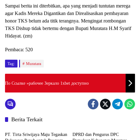
Sampai berita ini diterbitkan, apa yang menjadi tuntutan merega
agar Kadis Mereka Digantikan dan Direalisasikan pembayaran
honor TKS belum ada titik terangnya. Mengingat rombongan
TKS Dishup tidak bertemu dengan Bupati Muratara H.M Syarif
Hidayat. (zm)
Pembaca:
520
Tag:
Muratara
По Ссылке »рабочее Зеркало 1xbet доступно
Berita Terkait
Muratara
Muratara
PT. Tirta Sriwijaya Maju Tegaskan
DPRD dan Pengurus DPC