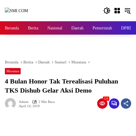
Langsung
ke
konten
Beranda
Berita
Nasional
Daerah
Pemerintah
DPRD
Beranda
Berita
Daerah
Sumsel
Muratara
Muratara
4 Bulan Honor Tak Terealisasi Puluhan
TKS Dishub Gelar Aksi Demo
520
Admin
2 Min Baca
April 14, 2019