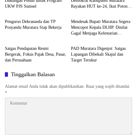
Dukungan Penuh untuk Program
Demokrat Kabupaten Muratara
UKW PJS Sumsel
Rayakan HUT ke-24, Ikut Potong
Muratara
Muratara
Tumpeng
Pengurus Dekranasda dan TP
Mendesak Bupati Muratara Segera
Posyandu Muratara Siap Bekerja
Mencopot Kepala DLHP. Dinilai
Gagal Menjaga Kelestarian
Muratara
Muratara
Lingkungan
Satgas Pendapatan Resmi
PAD Muratara Digenjot: Satgas
Bergerak, Fokus Pajak Desa, Pasar,
Lapangan Dibekali Skajul dan
dan Perusahaan
Target Terukur
Tinggalkan Balasan
Alamat email Anda tidak akan dipublikasikan.
Ruas yang wajib ditandai
*