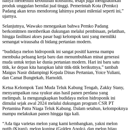
hanya memenuhi kebutuhan konsumsi, tetapi juga menghadirkan
produk unggulan bernilai jual tinggi. Pemerintah Kota (Pemko)
Padang akan terus mendorong lahirnya petani milenial seperti ini,”
ujarnya.
Selanjutnya, Wawako menegaskan bahwa Pemko Padang
berkomitmen memberikan dukungan melalui pembinaan, pelatihan,
hingga fasilitasi akses pasar bagi kelompok tani yang memiliki
semangat wirausaha di bidang pertanian modern.
“budidaya melon hidroponik ini sangat positif karena mampu
membuka peluang kerja baru dan menumbuhkan minat generasi
muda untuk terjun ke dunia pertanian modern. Hari ini baru satu
titik, ke depan kita harapkan lahir titik-titik berikutnya,” tambah
Maigus Nasir didampingi Kepala Dinas Pertanian, Yoice Yuliani,
dan Camat Bungtekab, Harnoldi.
Ketua Kelompok Tani Muda Teluk Kabung Tengah, Zakky Stany,
menyampaikan rasa syukur atas hasil panen perdana yang
melimpah. Ia mengungkapkan budidaya melon hidroponik ini
dimulai sejak awal 2024 melalui dukungan program CSR PT
Pertamina Patra Niaga Teluk Kabung. Dalam setahun, kelompoknya
mampu melakukan panen hingga tiga kali.
“Ada tiga varietas melon yang kami kembangkan, yakni melon
putih (Kirani), melon kuning (Golden Apolo), dan melon hijau