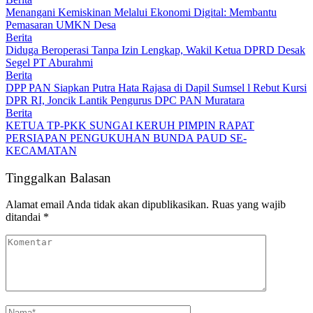
Menangani Kemiskinan Melalui Ekonomi Digital: Membantu
Pemasaran UMKN Desa
Berita
Diduga Beroperasi Tanpa Izin Lengkap, Wakil Ketua DPRD Desak
Segel PT Aburahmi
Berita
DPP PAN Siapkan Putra Hata Rajasa di Dapil Sumsel l Rebut Kursi
DPR RI, Joncik Lantik Pengurus DPC PAN Muratara
Berita
KETUA TP-PKK SUNGAI KERUH PIMPIN RAPAT
PERSIAPAN PENGUKUHAN BUNDA PAUD SE-
KECAMATAN
Tinggalkan Balasan
Alamat email Anda tidak akan dipublikasikan.
Ruas yang wajib
ditandai
*