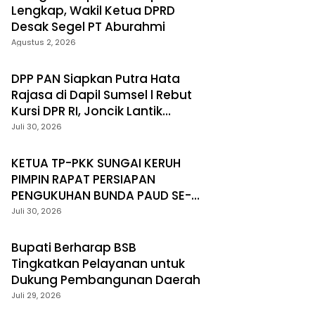
Lengkap, Wakil Ketua DPRD
Desak Segel PT Aburahmi
Agustus 2, 2026
DPP PAN Siapkan Putra Hata
Rajasa di Dapil Sumsel l Rebut
Kursi DPR RI, Joncik Lantik
Pengurus DPC PAN Muratara
Juli 30, 2026
KETUA TP-PKK SUNGAI KERUH
PIMPIN RAPAT PERSIAPAN
PENGUKUHAN BUNDA PAUD SE-
KECAMATAN
Juli 30, 2026
Bupati Berharap BSB
Tingkatkan Pelayanan untuk
Dukung Pembangunan Daerah
Juli 29, 2026