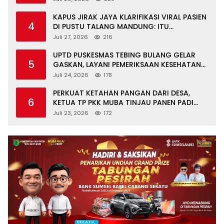
KAPUS JIRAK JAYA KLARIFIKASI VIRAL PASIEN
4
DI PUSTU TALANG MANDUNG: ITU
MISKOMUNIKASI
Juli 27, 2026
216
UPTD PUSKESMAS TEBING BULANG GELAR
5
GASKAN, LAYANI PEMERIKSAAN KESEHATAN
GRATIS UNTUK ASN DI SUNGAI KERUH
Juli 24, 2026
178
PERKUAT KETAHAN PANGAN DARI DESA,
6
KETUA TP PKK MUBA TINJAU PANEN PADI
ORGANIK DAN IKAN NILA
Juli 23, 2026
172