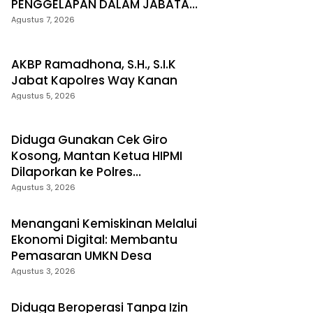
PENGGELAPAN DALAM JABATAN,
PELAKU DIAMANKAN TEAM
Agustus 7, 2026
OPSNAL URC
AKBP Ramadhona, S.H., S.I.K
Jabat Kapolres Way Kanan
Agustus 5, 2026
Diduga Gunakan Cek Giro
Kosong, Mantan Ketua HIPMI
Dilaporkan ke Polres
Prabumulih
Agustus 3, 2026
Menangani Kemiskinan Melalui
Ekonomi Digital: Membantu
Pemasaran UMKN Desa
Agustus 3, 2026
Diduga Beroperasi Tanpa Izin