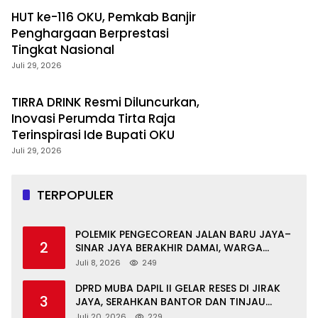
HUT ke-116 OKU, Pemkab Banjir
Penghargaan Berprestasi
Tingkat Nasional
Juli 29, 2026
TIRRA DRINK Resmi Diluncurkan,
Inovasi Perumda Tirta Raja
Terinspirasi Ide Bupati OKU
Juli 29, 2026
TERPOPULER
POLEMIK PENGECOREAN JALAN BARU JAYA–
2
SINAR JAYA BERAKHIR DAMAI, WARGA
APRESIASI PERAN FORKOPIMCAM DAN DPRD
Juli 8, 2026
249
MUBA
DPRD MUBA DAPIL II GELAR RESES DI JIRAK
3
JAYA, SERAHKAN BANTOR DAN TINJAU
JALAN RUSAK SERTA TPS 3R
Juli 20, 2026
229