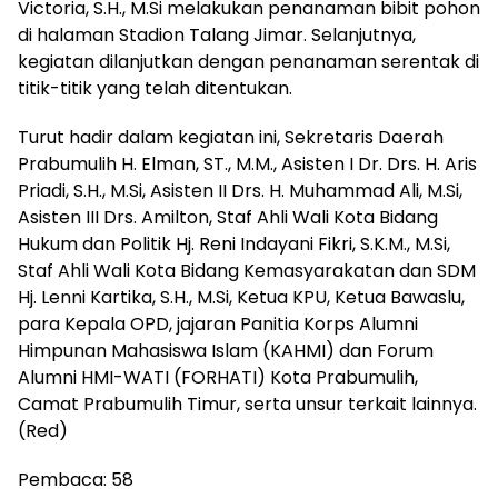
Victoria, S.H., M.Si melakukan penanaman bibit pohon
di halaman Stadion Talang Jimar. Selanjutnya,
kegiatan dilanjutkan dengan penanaman serentak di
titik-titik yang telah ditentukan.
Turut hadir dalam kegiatan ini, Sekretaris Daerah
Prabumulih H. Elman, ST., M.M., Asisten I Dr. Drs. H. Aris
Priadi, S.H., M.Si, Asisten II Drs. H. Muhammad Ali, M.Si,
Asisten III Drs. Amilton, Staf Ahli Wali Kota Bidang
Hukum dan Politik Hj. Reni Indayani Fikri, S.K.M., M.Si,
Staf Ahli Wali Kota Bidang Kemasyarakatan dan SDM
Hj. Lenni Kartika, S.H., M.Si, Ketua KPU, Ketua Bawaslu,
para Kepala OPD, jajaran Panitia Korps Alumni
Himpunan Mahasiswa Islam (KAHMI) dan Forum
Alumni HMI-WATI (FORHATI) Kota Prabumulih,
Camat Prabumulih Timur, serta unsur terkait lainnya.
(Red)
Pembaca:
58