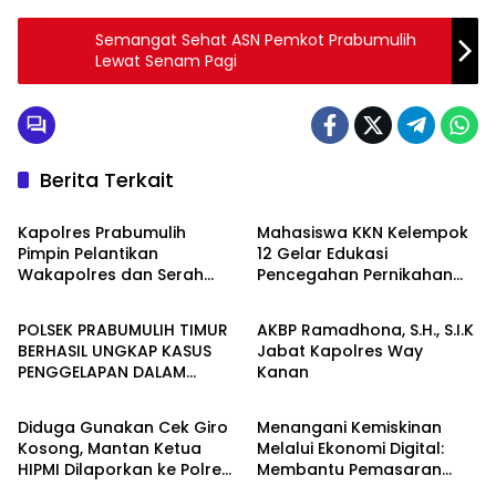
Semangat Sehat ASN Pemkot Prabumulih
Lewat Senam Pagi
Berita Terkait
Berita
Berita
Kapolres Prabumulih
Mahasiswa KKN Kelempok
Pimpin Pelantikan
12 Gelar Edukasi
Wakapolres dan Serah
Pencegahan Pernikahan
Berita
Berita
Terima Jabatan Pejabat
Dini di SMK Aisyah Insan
Utama
Utama Desa Tanjung
POLSEK PRABUMULIH TIMUR
AKBP Ramadhona, S.H., S.I.K
Telang
BERHASIL UNGKAP KASUS
Jabat Kapolres Way
PENGGELAPAN DALAM
Kanan
Berita
Berita
JABATAN, PELAKU
DIAMANKAN TEAM OPSNAL
Diduga Gunakan Cek Giro
Menangani Kemiskinan
URC
Kosong, Mantan Ketua
Melalui Ekonomi Digital:
HIPMI Dilaporkan ke Polres
Membantu Pemasaran
Prabumulih
UMKN Desa