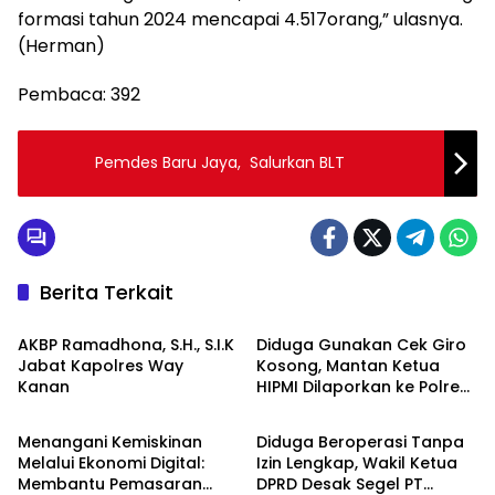
formasi tahun 2024 mencapai 4.517orang,” ulasnya.
(Herman)
Pembaca:
392
Pemdes Baru Jaya, Salurkan BLT
Berita Terkait
Berita
Berita
AKBP Ramadhona, S.H., S.I.K
Diduga Gunakan Cek Giro
Jabat Kapolres Way
Kosong, Mantan Ketua
Kanan
HIPMI Dilaporkan ke Polres
Berita
Berita
Prabumulih
Menangani Kemiskinan
Diduga Beroperasi Tanpa
Melalui Ekonomi Digital:
Izin Lengkap, Wakil Ketua
Membantu Pemasaran
DPRD Desak Segel PT
Berita
Berita