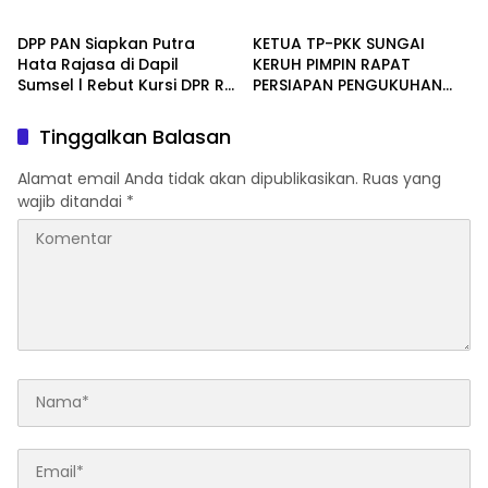
UMKN Desa
Aburahmi
DPP PAN Siapkan Putra
KETUA TP-PKK SUNGAI
Hata Rajasa di Dapil
KERUH PIMPIN RAPAT
Sumsel l Rebut Kursi DPR RI,
PERSIAPAN PENGUKUHAN
Joncik Lantik Pengurus DPC
BUNDA PAUD SE-
PAN Muratara
KECAMATAN
Tinggalkan Balasan
Alamat email Anda tidak akan dipublikasikan.
Ruas yang
wajib ditandai
*