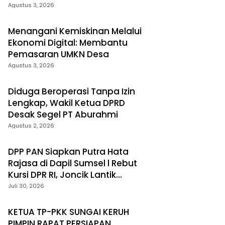
Prabumulih
Agustus 3, 2026
Menangani Kemiskinan Melalui
Ekonomi Digital: Membantu
Pemasaran UMKN Desa
Agustus 3, 2026
Diduga Beroperasi Tanpa Izin
Lengkap, Wakil Ketua DPRD
Desak Segel PT Aburahmi
Agustus 2, 2026
DPP PAN Siapkan Putra Hata
Rajasa di Dapil Sumsel l Rebut
Kursi DPR RI, Joncik Lantik
Pengurus DPC PAN Muratara
Juli 30, 2026
KETUA TP-PKK SUNGAI KERUH
PIMPIN RAPAT PERSIAPAN