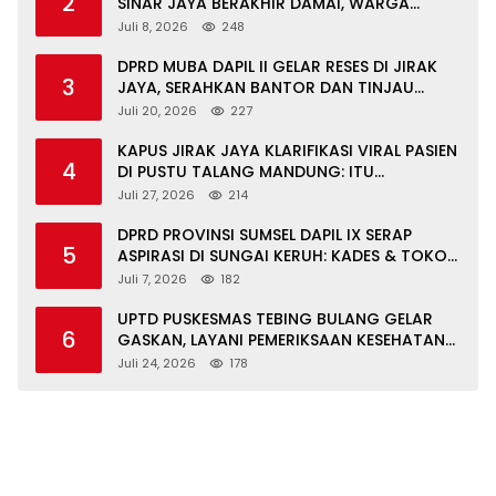
2
SINAR JAYA BERAKHIR DAMAI, WARGA
APRESIASI PERAN FORKOPIMCAM DAN DPRD
Juli 8, 2026
248
MUBA
DPRD MUBA DAPIL II GELAR RESES DI JIRAK
3
JAYA, SERAHKAN BANTOR DAN TINJAU
JALAN RUSAK SERTA TPS 3R
Juli 20, 2026
227
KAPUS JIRAK JAYA KLARIFIKASI VIRAL PASIEN
4
DI PUSTU TALANG MANDUNG: ITU
MISKOMUNIKASI
Juli 27, 2026
214
DPRD PROVINSI SUMSEL DAPIL IX SERAP
5
ASPIRASI DI SUNGAI KERUH: KADES & TOKOH
DESAK INFRASTRUKTUR, PENDIDIKAN,
Juli 7, 2026
182
EKONOMI
UPTD PUSKESMAS TEBING BULANG GELAR
6
GASKAN, LAYANI PEMERIKSAAN KESEHATAN
GRATIS UNTUK ASN DI SUNGAI KERUH
Juli 24, 2026
178