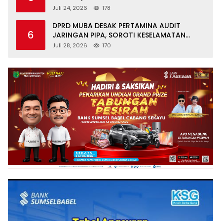
GRATIS UNTUK ASN DI SUNGAI KERUH
Juli 24, 2026
178
DPRD MUBA DESAK PERTAMINA AUDIT
6
JARINGAN PIPA, SOROTI KESELAMATAN
WARGA JIRAK
Juli 28, 2026
170