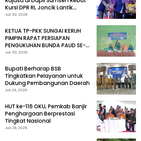
Rajasa di Dapil Sumsel l Rebut
Kursi DPR RI, Joncik Lantik
Pengurus DPC PAN Muratara
Juli 30, 2026
KETUA TP-PKK SUNGAI KERUH
PIMPIN RAPAT PERSIAPAN
PENGUKUHAN BUNDA PAUD SE-
KECAMATAN
Juli 30, 2026
Bupati Berharap BSB
Tingkatkan Pelayanan untuk
Dukung Pembangunan Daerah
Juli 29, 2026
HUT ke-116 OKU, Pemkab Banjir
Penghargaan Berprestasi
Tingkat Nasional
Juli 29, 2026