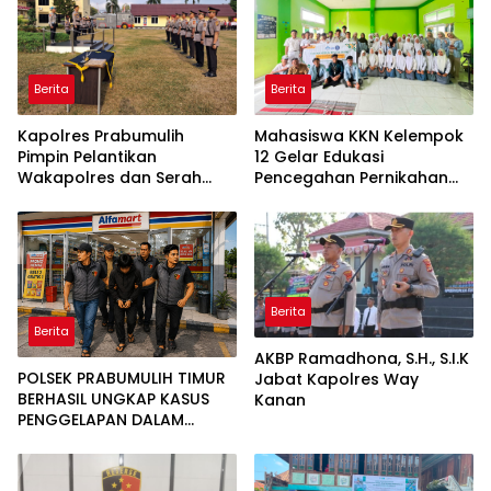
Berita
Berita
Kapolres Prabumulih
Mahasiswa KKN Kelempok
Pimpin Pelantikan
12 Gelar Edukasi
Wakapolres dan Serah
Pencegahan Pernikahan
Terima Jabatan Pejabat
Dini di SMK Aisyah Insan
Utama
Utama Desa Tanjung
Telang
Berita
Berita
AKBP Ramadhona, S.H., S.I.K
POLSEK PRABUMULIH TIMUR
Jabat Kapolres Way
BERHASIL UNGKAP KASUS
Kanan
PENGGELAPAN DALAM
JABATAN, PELAKU
DIAMANKAN TEAM OPSNAL
URC