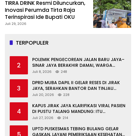
TIRRA DRINK Resmi Diluncurkan,
Inovasi Perumda Tirta Raja
Terinspirasi Ide Bupati OKU
Juli 29, 2026
TERPOPULER
POLEMIK PENGECOREAN JALAN BARU JAYA–
2
SINAR JAYA BERAKHIR DAMAI, WARGA
APRESIASI PERAN FORKOPIMCAM DAN DPRD
Juli 8, 2026
248
MUBA
DPRD MUBA DAPIL II GELAR RESES DI JIRAK
3
JAYA, SERAHKAN BANTOR DAN TINJAU
JALAN RUSAK SERTA TPS 3R
Juli 20, 2026
228
KAPUS JIRAK JAYA KLARIFIKASI VIRAL PASIEN
4
DI PUSTU TALANG MANDUNG: ITU
MISKOMUNIKASI
Juli 27, 2026
214
UPTD PUSKESMAS TEBING BULANG GELAR
5
GASKAN, LAYANI PEMERIKSAAN KESEHATAN