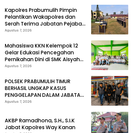
Kapolres Prabumulih Pimpin
Pelantikan Wakapolres dan
Serah Terima Jabatan Pejabat
Utama
Agustus 7, 2026
Mahasiswa KKN Kelempok 12
Gelar Edukasi Pencegahan
Pernikahan Dini di SMK Aisyah
Insan Utama Desa Tanjung
Agustus 7, 2026
Telang
POLSEK PRABUMULIH TIMUR
BERHASIL UNGKAP KASUS
PENGGELAPAN DALAM JABATAN,
PELAKU DIAMANKAN TEAM
Agustus 7, 2026
OPSNAL URC
AKBP Ramadhona, S.H., S.I.K
Jabat Kapolres Way Kanan