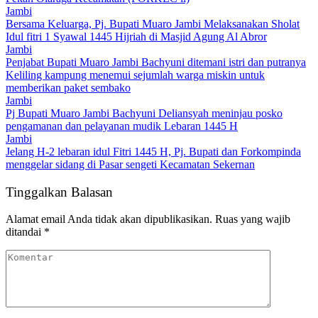
Jambi
Bersama Keluarga, Pj. Bupati Muaro Jambi Melaksanakan Sholat
Idul fitri 1 Syawal 1445 Hijriah di Masjid Agung Al Abror
Jambi
Penjabat Bupati Muaro Jambi Bachyuni ditemani istri dan putranya
Keliling kampung menemui sejumlah warga miskin untuk
memberikan paket sembako
Jambi
Pj Bupati Muaro Jambi Bachyuni Deliansyah meninjau posko
pengamanan dan pelayanan mudik Lebaran 1445 H
Jambi
Jelang H-2 lebaran idul Fitri 1445 H, Pj. Bupati dan Forkompinda
menggelar sidang di Pasar sengeti Kecamatan Sekernan
Tinggalkan Balasan
Alamat email Anda tidak akan dipublikasikan.
Ruas yang wajib
ditandai
*