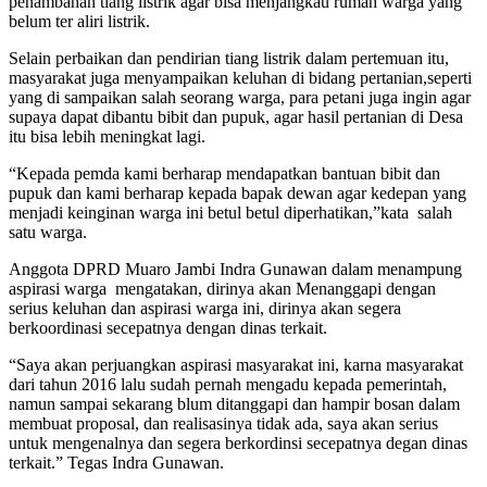
penambahan tiang listrik agar bisa menjangkau rumah warga yang
belum ter aliri listrik.
Selain perbaikan dan pendirian tiang listrik dalam pertemuan itu,
masyarakat juga menyampaikan keluhan di bidang pertanian,seperti
yang di sampaikan salah seorang warga, para petani juga ingin agar
supaya dapat dibantu bibit dan pupuk, agar hasil pertanian di Desa
itu bisa lebih meningkat lagi.
“Kepada pemda kami berharap mendapatkan bantuan bibit dan
pupuk dan kami berharap kepada bapak dewan agar kedepan yang
menjadi keinginan warga ini betul betul diperhatikan,”kata salah
satu warga.
Anggota DPRD Muaro Jambi Indra Gunawan dalam menampung
aspirasi warga mengatakan, dirinya akan Menanggapi dengan
serius keluhan dan aspirasi warga ini, dirinya akan segera
berkoordinasi secepatnya dengan dinas terkait.
“Saya akan perjuangkan aspirasi masyarakat ini, karna masyarakat
dari tahun 2016 lalu sudah pernah mengadu kepada pemerintah,
namun sampai sekarang blum ditanggapi dan hampir bosan dalam
membuat proposal, dan realisasinya tidak ada, saya akan serius
untuk mengenalnya dan segera berkordinsi secepatnya degan dinas
terkait.” Tegas Indra Gunawan.