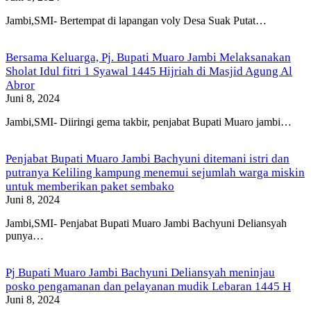
Jambi,SMI- Bertempat di lapangan voly Desa Suak Putat…
Bersama Keluarga, Pj. Bupati Muaro Jambi Melaksanakan
Sholat Idul fitri 1 Syawal 1445 Hijriah di Masjid Agung Al
Abror
Juni 8, 2024
Jambi,SMI- Diiringi gema takbir, penjabat Bupati Muaro jambi…
Penjabat Bupati Muaro Jambi Bachyuni ditemani istri dan
putranya Keliling kampung menemui sejumlah warga miskin
untuk memberikan paket sembako
Juni 8, 2024
Jambi,SMI- Penjabat Bupati Muaro Jambi Bachyuni Deliansyah
punya…
Pj Bupati Muaro Jambi Bachyuni Deliansyah meninjau
posko pengamanan dan pelayanan mudik Lebaran 1445 H
Juni 8, 2024