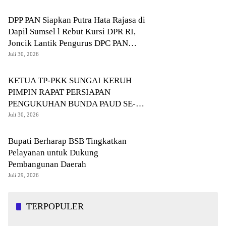
DPP PAN Siapkan Putra Hata Rajasa di
Dapil Sumsel l Rebut Kursi DPR RI,
Joncik Lantik Pengurus DPC PAN
Muratara
Juli 30, 2026
KETUA TP-PKK SUNGAI KERUH
PIMPIN RAPAT PERSIAPAN
PENGUKUHAN BUNDA PAUD SE-
KECAMATAN
Juli 30, 2026
Bupati Berharap BSB Tingkatkan
Pelayanan untuk Dukung
Pembangunan Daerah
Juli 29, 2026
TERPOPULER