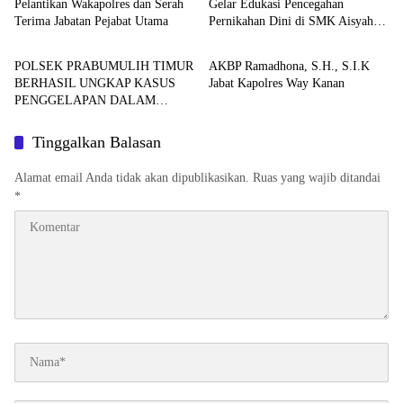
Pelantikan Wakapolres dan Serah
Gelar Edukasi Pencegahan
Terima Jabatan Pejabat Utama
Pernikahan Dini di SMK Aisyah
Berita
Berita
Insan Utama Desa Tanjung Telang
POLSEK PRABUMULIH TIMUR
AKBP Ramadhona, S.H., S.I.K
BERHASIL UNGKAP KASUS
Jabat Kapolres Way Kanan
PENGGELAPAN DALAM
JABATAN, PELAKU
DIAMANKAN TEAM OPSNAL
Tinggalkan Balasan
URC
Alamat email Anda tidak akan dipublikasikan.
Ruas yang wajib ditandai
*