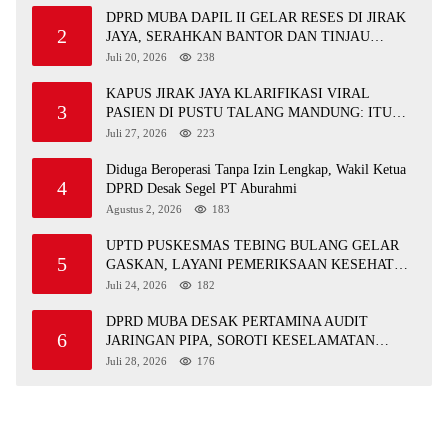
DPRD MUBA DAPIL II GELAR RESES DI JIRAK
2
JAYA, SERAHKAN BANTOR DAN TINJAU
JALAN RUSAK SERTA TPS 3R
Juli 20, 2026
238
KAPUS JIRAK JAYA KLARIFIKASI VIRAL
3
PASIEN DI PUSTU TALANG MANDUNG: ITU
MISKOMUNIKASI
Juli 27, 2026
223
Diduga Beroperasi Tanpa Izin Lengkap, Wakil Ketua
4
DPRD Desak Segel PT Aburahmi
Agustus 2, 2026
183
UPTD PUSKESMAS TEBING BULANG GELAR
5
GASKAN, LAYANI PEMERIKSAAN KESEHATAN
GRATIS UNTUK ASN DI SUNGAI KERUH
Juli 24, 2026
182
DPRD MUBA DESAK PERTAMINA AUDIT
6
JARINGAN PIPA, SOROTI KESELAMATAN
WARGA JIRAK
Juli 28, 2026
176