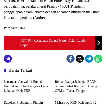
Saat ini, R telah ditahan di Rutan Polres Way Kanan. Atas
perbuatannya, pelaku dijerat Pasal 374 KUHP tentang
penggelapan dalam jabatan dengan ancaman hukuman maksimal
lima tahun penjara. (Andre)
Pembaca:
364
HUT RI, Kecamatan Sungai Keruh Gelar Lomba
Gaple
Berita Terkait
Berita
Berita
Penemuan Jenazah di Rumah
Ribuan Warga Bahagia, BANK
Kontrakan, Polisi Bergerak Cepat
Sumsel Babel Kembali Dukung
Lakukan Olah TKP
OPM di Plakat Tinggi
Berita
Berita
Kapolres Prabumulih Pimpin
Mahasiswa KKN Kelempok 12