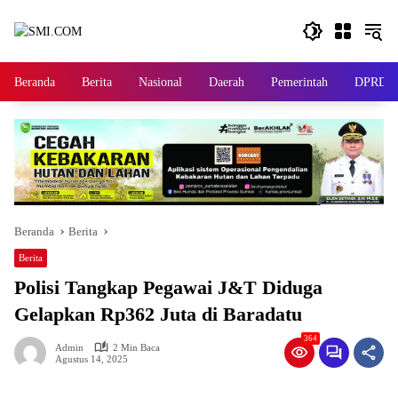
Langsung
ke
konten
Beranda
Berita
Nasional
Daerah
Pemerintah
DPRD
Beranda
Berita
Berita
Polisi Tangkap Pegawai J&T Diduga
Gelapkan Rp362 Juta di Baradatu
364
Admin
2 Min Baca
Agustus 14, 2025