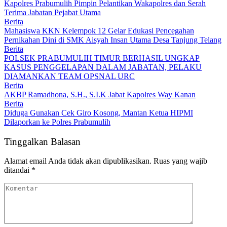
Kapolres Prabumulih Pimpin Pelantikan Wakapolres dan Serah
Terima Jabatan Pejabat Utama
Berita
Mahasiswa KKN Kelempok 12 Gelar Edukasi Pencegahan
Pernikahan Dini di SMK Aisyah Insan Utama Desa Tanjung Telang
Berita
POLSEK PRABUMULIH TIMUR BERHASIL UNGKAP
KASUS PENGGELAPAN DALAM JABATAN, PELAKU
DIAMANKAN TEAM OPSNAL URC
Berita
AKBP Ramadhona, S.H., S.I.K Jabat Kapolres Way Kanan
Berita
Diduga Gunakan Cek Giro Kosong, Mantan Ketua HIPMI
Dilaporkan ke Polres Prabumulih
Tinggalkan Balasan
Alamat email Anda tidak akan dipublikasikan.
Ruas yang wajib
ditandai
*