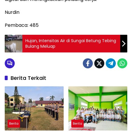
Nurdin
Pembaca:
485
Hujan, Intensitas Air di Sungai Betung Tebing
Bulang Meluap
Berita Terkait
Berita
Berita