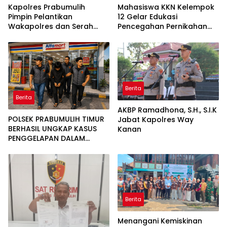
Kapolres Prabumulih
Mahasiswa KKN Kelempok
Pimpin Pelantikan
12 Gelar Edukasi
Wakapolres dan Serah
Pencegahan Pernikahan
Terima Jabatan Pejabat
Dini di SMK Aisyah Insan
Utama
Utama Desa Tanjung
Telang
Berita
Berita
AKBP Ramadhona, S.H., S.I.K
POLSEK PRABUMULIH TIMUR
Jabat Kapolres Way
BERHASIL UNGKAP KASUS
Kanan
PENGGELAPAN DALAM
JABATAN, PELAKU
DIAMANKAN TEAM OPSNAL
URC
Berita
Menangani Kemiskinan