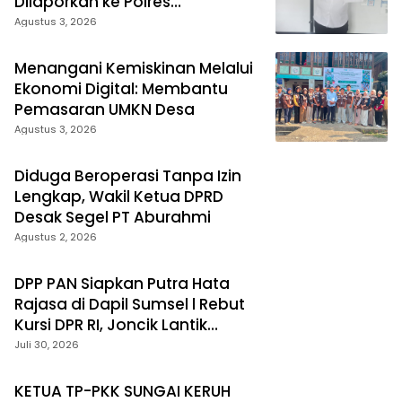
Dilaporkan ke Polres
Prabumulih
Agustus 3, 2026
Menangani Kemiskinan Melalui
Ekonomi Digital: Membantu
Pemasaran UMKN Desa
Agustus 3, 2026
Diduga Beroperasi Tanpa Izin
Lengkap, Wakil Ketua DPRD
Desak Segel PT Aburahmi
Agustus 2, 2026
DPP PAN Siapkan Putra Hata
Rajasa di Dapil Sumsel l Rebut
Kursi DPR RI, Joncik Lantik
Pengurus DPC PAN Muratara
Juli 30, 2026
KETUA TP-PKK SUNGAI KERUH