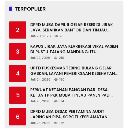
TERPOPULER
DPRD MUBA DAPIL II GELAR RESES DI JIRAK
2
JAYA, SERAHKAN BANTOR DAN TINJAU
JALAN RUSAK SERTA TPS 3R
Juli 20, 2026
231
KAPUS JIRAK JAYA KLARIFIKASI VIRAL PASIEN
3
DI PUSTU TALANG MANDUNG: ITU
MISKOMUNIKASI
Juli 27, 2026
218
UPTD PUSKESMAS TEBING BULANG GELAR
4
GASKAN, LAYANI PEMERIKSAAN KESEHATAN
GRATIS UNTUK ASN DI SUNGAI KERUH
Juli 24, 2026
180
PERKUAT KETAHAN PANGAN DARI DESA,
5
KETUA TP PKK MUBA TINJAU PANEN PADI
ORGANIK DAN IKAN NILA
Juli 23, 2026
174
DPRD MUBA DESAK PERTAMINA AUDIT
6
JARINGAN PIPA, SOROTI KESELAMATAN
WARGA JIRAK
Juli 28, 2026
172