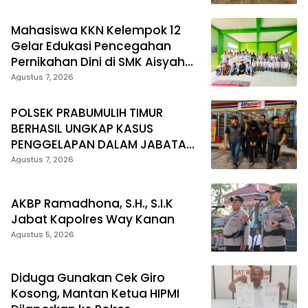
Mahasiswa KKN Kelempok 12
Gelar Edukasi Pencegahan
Pernikahan Dini di SMK Aisyah
Insan Utama Desa Tanjung
Agustus 7, 2026
Telang
POLSEK PRABUMULIH TIMUR
BERHASIL UNGKAP KASUS
PENGGELAPAN DALAM JABATAN,
PELAKU DIAMANKAN TEAM
Agustus 7, 2026
OPSNAL URC
AKBP Ramadhona, S.H., S.I.K
Jabat Kapolres Way Kanan
Agustus 5, 2026
Diduga Gunakan Cek Giro
Kosong, Mantan Ketua HIPMI