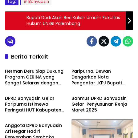
Tag:
Banyuasin
Bupati Dodi Akan Beri Kuliah Umum Fakultas
Hukum UNSRI Palembang
Berita Terkait
Banyuasin
Banyuasin
Herman Deru Siap Dukung
Paripurna, Dewan
Program GERINA yang
Dengarkan Nota
Sangat Selaras dengan
Pengantar LKPJ Bupati
Banyuasin
Banyuasin
GSMP Sumsel
Banyuasin TA 2024
DPRD Banyuasin Gelar
Banmus DPRD Banyuasin
Paripurna Istimewa
Gelar Penyusunan Renja
Peringati HUT Kabupaten
Maret 2025
Banyuasin
ke-23
Anggota DPRD Banyuasin
Ari Hegar Hadiri
Penyerahan Sembako