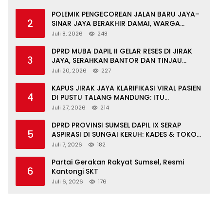
POLEMIK PENGECOREAN JALAN BARU JAYA–
2
SINAR JAYA BERAKHIR DAMAI, WARGA
APRESIASI PERAN FORKOPIMCAM DAN DPRD
Juli 8, 2026
248
MUBA
DPRD MUBA DAPIL II GELAR RESES DI JIRAK
3
JAYA, SERAHKAN BANTOR DAN TINJAU
JALAN RUSAK SERTA TPS 3R
Juli 20, 2026
227
KAPUS JIRAK JAYA KLARIFIKASI VIRAL PASIEN
4
DI PUSTU TALANG MANDUNG: ITU
MISKOMUNIKASI
Juli 27, 2026
214
DPRD PROVINSI SUMSEL DAPIL IX SERAP
5
ASPIRASI DI SUNGAI KERUH: KADES & TOKOH
DESAK INFRASTRUKTUR, PENDIDIKAN,
Juli 7, 2026
182
EKONOMI
Partai Gerakan Rakyat Sumsel, Resmi
6
Kantongi SKT
Juli 6, 2026
176