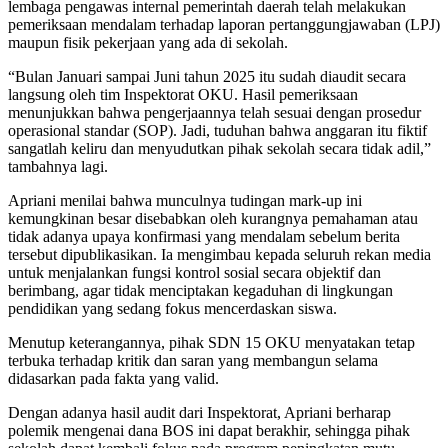
lembaga pengawas internal pemerintah daerah telah melakukan
pemeriksaan mendalam terhadap laporan pertanggungjawaban (LPJ)
maupun fisik pekerjaan yang ada di sekolah.
“Bulan Januari sampai Juni tahun 2025 itu sudah diaudit secara
langsung oleh tim Inspektorat OKU. Hasil pemeriksaan
menunjukkan bahwa pengerjaannya telah sesuai dengan prosedur
operasional standar (SOP). Jadi, tuduhan bahwa anggaran itu fiktif
sangatlah keliru dan menyudutkan pihak sekolah secara tidak adil,”
tambahnya lagi.
Apriani menilai bahwa munculnya tudingan mark-up ini
kemungkinan besar disebabkan oleh kurangnya pemahaman atau
tidak adanya upaya konfirmasi yang mendalam sebelum berita
tersebut dipublikasikan. Ia mengimbau kepada seluruh rekan media
untuk menjalankan fungsi kontrol sosial secara objektif dan
berimbang, agar tidak menciptakan kegaduhan di lingkungan
pendidikan yang sedang fokus mencerdaskan siswa.
Menutup keterangannya, pihak SDN 15 OKU menyatakan tetap
terbuka terhadap kritik dan saran yang membangun selama
didasarkan pada fakta yang valid.
Dengan adanya hasil audit dari Inspektorat, Apriani berharap
polemik mengenai dana BOS ini dapat berakhir, sehingga pihak