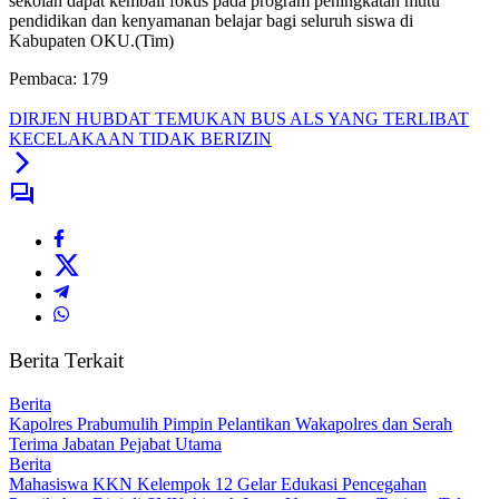
sekolah dapat kembali fokus pada program peningkatan mutu
pendidikan dan kenyamanan belajar bagi seluruh siswa di
Kabupaten OKU.(Tim)
Pembaca:
179
DIRJEN HUBDAT TEMUKAN BUS ALS YANG TERLIBAT
KECELAKAAN TIDAK BERIZIN
Berita Terkait
Berita
Kapolres Prabumulih Pimpin Pelantikan Wakapolres dan Serah
Terima Jabatan Pejabat Utama
Berita
Mahasiswa KKN Kelempok 12 Gelar Edukasi Pencegahan