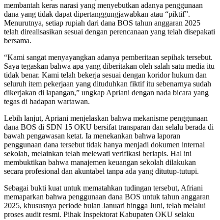
membantah keras narasi yang menyebutkan adanya penggunaan
dana yang tidak dapat dipertanggungjawabkan atau “piktif”.
Menurutnya, setiap rupiah dari dana BOS tahun anggaran 2025
telah direalisasikan sesuai dengan perencanaan yang telah disepakati
bersama.
“Kami sangat menyayangkan adanya pemberitaan sepihak tersebut.
Saya tegaskan bahwa apa yang diberitakan oleh salah satu media itu
tidak benar. Kami telah bekerja sesuai dengan koridor hukum dan
seluruh item pekerjaan yang dituduhkan fiktif itu sebenarnya sudah
dikerjakan di lapangan,” ungkap Apriani dengan nada bicara yang
tegas di hadapan wartawan.
Lebih lanjut, Apriani menjelaskan bahwa mekanisme penggunaan
dana BOS di SDN 15 OKU bersifat transparan dan selalu berada di
bawah pengawasan ketat. Ia menekankan bahwa laporan
penggunaan dana tersebut tidak hanya menjadi dokumen internal
sekolah, melainkan telah melewati verifikasi berlapis. Hal ini
membuktikan bahwa manajemen keuangan sekolah dilakukan
secara profesional dan akuntabel tanpa ada yang ditutup-tutupi.
Sebagai bukti kuat untuk mematahkan tudingan tersebut, Afriani
memaparkan bahwa penggunaan dana BOS untuk tahun anggaran
2025, khususnya periode bulan Januari hingga Juni, telah melalui
proses audit resmi. Pihak Inspektorat Kabupaten OKU selaku