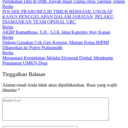
Pernikahan Dini di SMK Aisyah Insan Utama Desa Tanjung Telang
Berita
POLSEK PRABUMULIH TIMUR BERHASIL UNGKAP
KASUS PENGGELAPAN DALAM JABATAN, PELAKU
DIAMANKAN TEAM OPSNAL URC
Berita
AKBP Ramadhona, S.H., S.I.K Jabat Kapolres Way Kanan
Berita
Diduga Gunakan Cek Giro Kosong, Mantan Ketua HIPMI
Dilaporkan ke Polres Prabumulih
Berita
Menangani Kemiskinan Melalui Ekonomi Digital: Membantu
Pemasaran UMKN Desa
Tinggalkan Balasan
Alamat email Anda tidak akan dipublikasikan.
Ruas yang wajib
ditandai
*